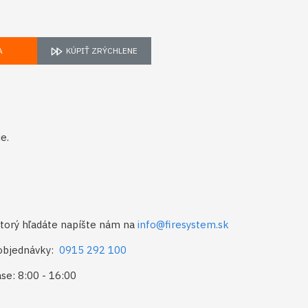
A
KÚPIŤ ZRÝCHLENE
e.
 ktorý hľadáte napíšte nám na
info@firesystem.sk
 objednávky:
0915 292 100
se: 8:00 - 16:00