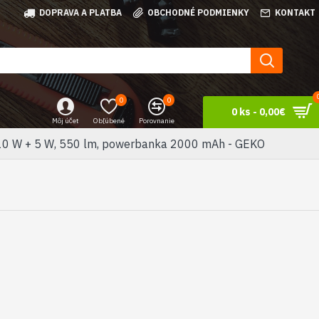
DOPRAVA A PLATBA
OBCHODNÉ PODMIENKY
KONTAKT
0
0
0 ks - 0,00€
Môj účet
Obľúbené
Porovnanie
 10 W + 5 W, 550 lm, powerbanka 2000 mAh - GEKO