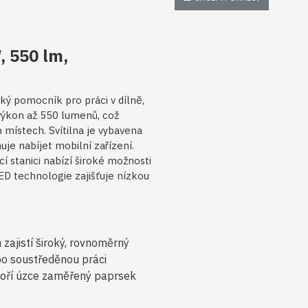
, 550 lm,
ký pomocník pro práci v dílně,
 výkon až 550 lumenů, což
 místech. Svítilna je vybavena
e nabíjet mobilní zařízení.
 stanici nabízí široké možnosti
ED technologie zajišťuje nízkou
ajistí široký, rovnoměrný
ebo soustředěnou práci
voří úzce zaměřený paprsek