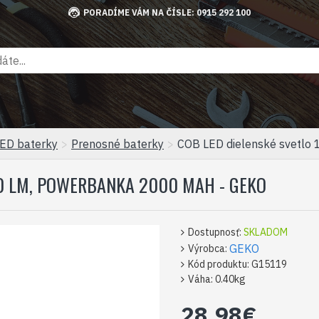
PORADÍME VÁM NA ČÍSLE: 0915 292 100
ED baterky
Prenosné baterky
COB LED dielenské svetlo
550 LM, POWERBANKA 2000 MAH - GEKO
Dostupnosť:
SKLADOM
GEKO
Výrobca:
Kód produktu:
G15119
Váha:
0.40kg
28,98€