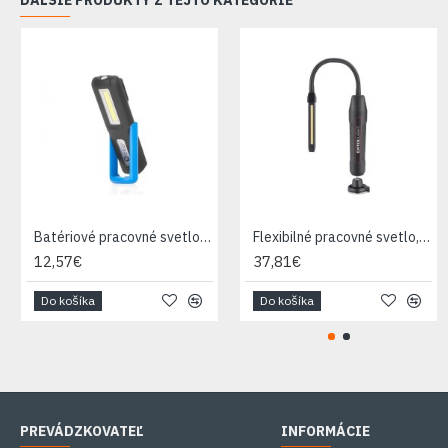
ĎALŠIE PRODUKTY Z TEJTO KATEGÓRIE
Batériové pracovné svetlo 3+3W LED COB 1200 mAh s držiakom a magnetom GEKO
Flexibilné pracovné svetlo, 500lm COB+140lm LED, USB nabíjanie EXTOL LIGHT
12,57€
37,81€
Do košíka
Do košíka
PREVÁDZKOVATEĽ
INFORMÁCIE