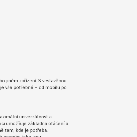
ebo jiném zařízení. S vestavěnou
je vše potřebné – od mobilu po
aximální univerzálnost a
kci umožňuje základna otáčení a
ě tam, kde je potřeba.
é povrchy, jako jsou