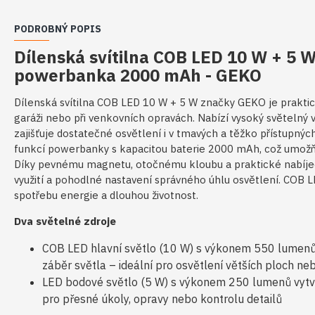
PODROBNÝ POPIS
Dílenská svítilna COB LED 10 W + 5 W
powerbanka 2000 mAh - GEKO
Dílenská svítilna COB LED 10 W + 5 W značky GEKO je praktic
garáži nebo při venkovních opravách. Nabízí vysoký světelný
zajišťuje dostatečné osvětlení i v tmavých a těžko přístupných
funkcí powerbanky s kapacitou baterie 2000 mAh, což umožňuj
Díky pevnému magnetu, otočnému kloubu a praktické nabíjecí
využití a pohodlné nastavení správného úhlu osvětlení. COB L
spotřebu energie a dlouhou životnost.
Dva světelné zdroje
COB LED hlavní světlo (10 W) s výkonem 550 lumenů z
záběr světla – ideální pro osvětlení větších ploch n
LED bodové světlo (5 W) s výkonem 250 lumenů vyt
pro přesné úkoly, opravy nebo kontrolu detailů