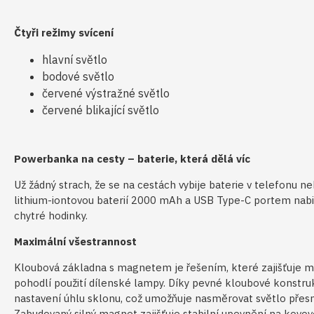
Čtyři režimy svícení
hlavní světlo
bodové světlo
červené výstražné světlo
červené blikající světlo
Powerbanka na cesty – baterie, která dělá víc
Už žádný strach, že se na cestách vybije baterie v telefonu n
lithium-iontovou baterií 2000 mAh a USB Type-C portem nabi
chytré hodinky.
Maximální všestrannost
Kloubová základna s magnetem je řešením, které zajišťuje m
pohodlí použití dílenské lampy. Díky pevné kloubové konstru
nastavení úhlu sklonu, což umožňuje nasměrovat světlo přesn
Zabudovaný silný magnet zajišťuje stabilní upevnění na kovov