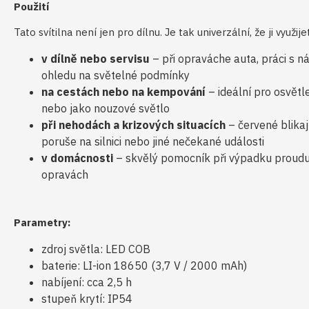
Použití
Tato svítilna není jen pro dílnu. Je tak univerzální, že ji využi
v dílně nebo servisu
– při opraváche auta, práci s n
ohledu na světelné podmínky
na cestách nebo na kempování
– ideální pro osvětle
nebo jako nouzové světlo
při nehodách a krizových situacích
– červené blikajíc
poruše na silnici nebo jiné nečekané události
v domácnosti
– skvělý pomocník při výpadku proudu 
opravách
Parametry:
zdroj světla: LED COB
baterie: LI-ion 18650 (3,7 V / 2000 mAh)
nabíjení: cca 2,5 h
stupeň krytí: IP54