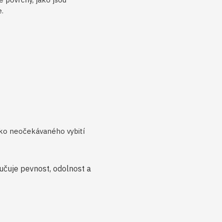
e.
ziko neočekávaného vybití
učuje pevnost, odolnost a