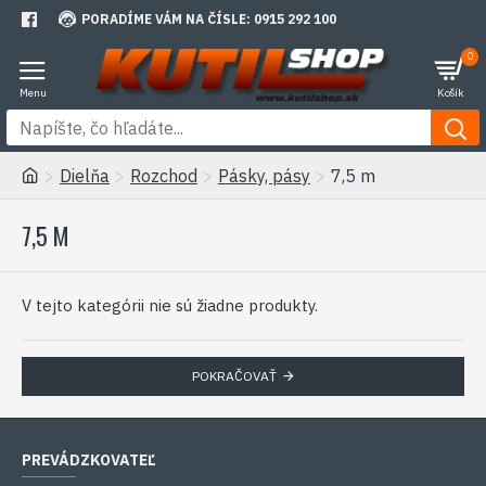
PORADÍME VÁM NA ČÍSLE: 0915 292 100
0
Dielňa
Rozchod
Pásky, pásy
7,5 m
7,5 M
V tejto kategórii nie sú žiadne produkty.
POKRAČOVAŤ
PREVÁDZKOVATEĽ