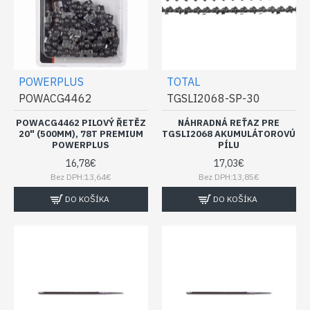
POWERPLUS
TOTAL
POWACG4462
TGSLI2068-SP-30
POWACG4462 PILOVÝ ŘETĚZ
NÁHRADNÁ REŤAZ PRE
20" (500MM), 78T PREMIUM
TGSLI2068 AKUMULÁTOROVÚ
POWERPLUS
PÍLU
16,78€
17,03€
Bez DPH:13,64€
Bez DPH:13,85€
DO KOŠÍKA
DO KOŠÍKA