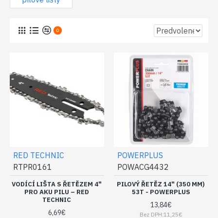
0
RED TECHNIC
POWERPLUS
RTPR0161
POWACG4432
VODÍCÍ LIŠTA S ŘETĚZEM 4"
PILOVÝ ŘETĚZ 14" (350 MM)
PRO AKU PILU – RED
53T - POWERPLUS
TECHNIC
13,84€
6,69€
Bez DPH:11,25€