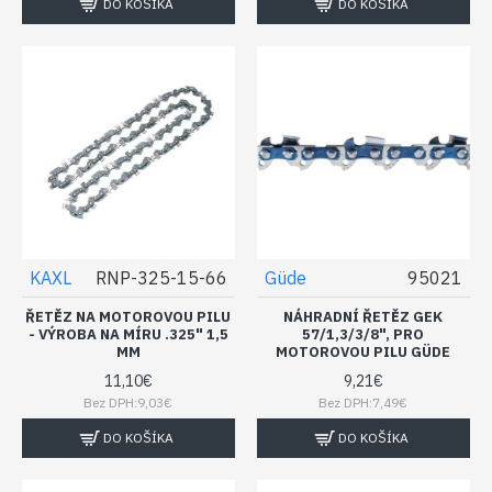
DO KOŠÍKA
DO KOŠÍKA
KAXL
RNP-325-15-66
Güde
95021
ŘETĚZ NA MOTOROVOU PILU
NÁHRADNÍ ŘETĚZ GEK
- VÝROBA NA MÍRU .325" 1,5
57/1,3/3/8", PRO
MM
MOTOROVOU PILU GÜDE
11,10€
9,21€
Bez DPH:9,03€
Bez DPH:7,49€
DO KOŠÍKA
DO KOŠÍKA