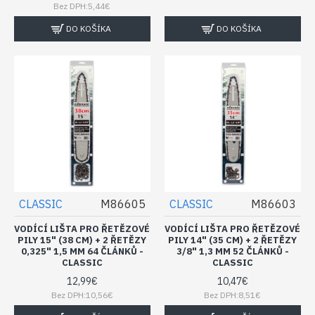
Bez DPH:5,44€
DO KOŠÍKA
DO KOŠÍKA
CLASSIC
M86605
CLASSIC
M86603
VODÍCÍ LIŠTA PRO ŘETĚZOVÉ
VODÍCÍ LIŠTA PRO ŘETĚZOVÉ
PILY 15" (38 CM) + 2 ŘETĚZY
PILY 14" (35 CM) + 2 ŘETĚZY
0,325" 1,5 MM 64 ČLÁNKŮ -
3/8" 1,3 MM 52 ČLÁNKŮ -
CLASSIC
CLASSIC
12,99€
10,47€
Bez DPH:10,56€
Bez DPH:8,51€