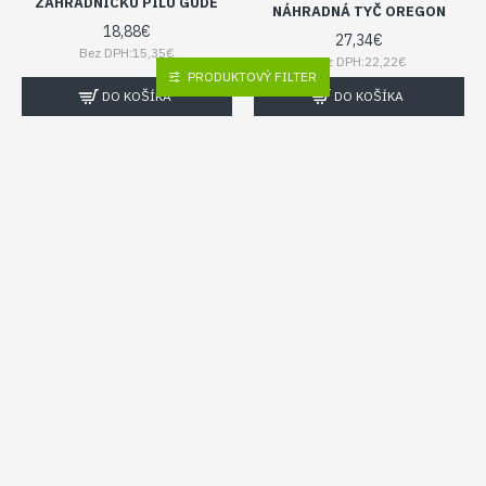
ZÁHRADNÍCKU PÍLU GÜDE
NÁHRADNÁ TYČ OREGON
18,88€
27,34€
Bez DPH:15,35€
Bez DPH:22,22€
PRODUKTOVÝ FILTER
DO KOŠÍKA
DO KOŠÍKA
EXTOL PREMIUM
Güde
58528
8891920A
NÁHRADNÁ LIŠTA 158 MM
PRE 58476, 58477 GÜDE
REŤAZ PRE AKUMULÁTOROVÚ
PÍLU 8891920, 8891921
10,47€
EXTOL PREMIUM
Bez DPH:8,51€