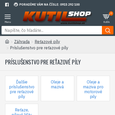
PORADÍME VÁM NA ČÍSLE: 0915 292 100
0
Záhrada
Reťazové píly
Príslušenstvo pre reťazové píly
PRÍSLUŠENSTVO PRE REŤAZOVÉ PÍLY
Ďalšie
Oleje a
Oleje a
príslušenstvo
mazivá
maziva pro
pre reťazové
motorové
píly
pily
Reťaze,
pílové lišty