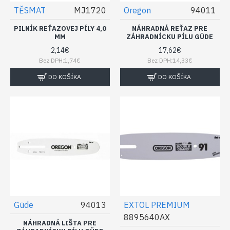
TĚSMAT
MJ1720
Oregon
94011
PILNÍK REŤAZOVEJ PÍLY 4,0
NÁHRADNÁ REŤAZ PRE
MM
ZÁHRADNÍCKU PÍLU GÜDE
2,14€
17,62€
Bez DPH:1,74€
Bez DPH:14,33€
DO KOŠÍKA
DO KOŠÍKA
Güde
94013
EXTOL PREMIUM
8895640AX
NÁHRADNÁ LIŠTA PRE