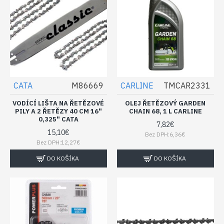
CATA
M86669
CARLINE
TMCAR2331
VODÍCÍ LIŠTA NA ŘETĚZOVÉ
OLEJ ŘETĚZOVÝ GARDEN
PILY A 2 ŘETĚZY 40 CM 16"
CHAIN 68, 1 L CARLINE
0,325" CATA
7,82€
15,10€
Bez DPH:6,36€
Bez DPH:12,27€
DO KOŠÍKA
DO KOŠÍKA