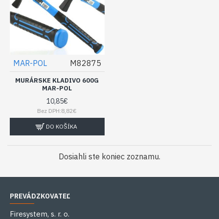
MAR-POL
M82875
MURÁRSKE KLADIVO 600G
MAR-POL
10,85€
Bez DPH:8,82€
DO KOŠÍKA
Dosiahli ste koniec zoznamu.
PREVÁDZKOVATEĽ
Firesystem, s. r. o.