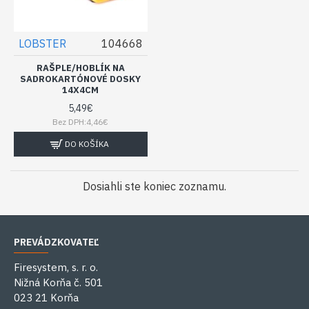
LOBSTER
104668
RAŠPLE/HOBLÍK NA
SADROKARTÓNOVÉ DOSKY
14X4CM
5,49€
Bez DPH:4,46€
DO KOŠÍKA
Dosiahli ste koniec zoznamu.
PREVÁDZKOVATEĽ
Firesystem, s. r. o.
Nižná Korňa č. 501
023 21 Korňa