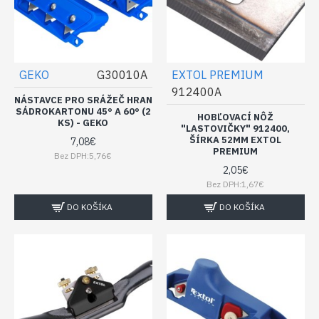
GEKO
G30010A
EXTOL PREMIUM
912400A
NÁSTAVCE PRO SRÁŽEČ HRAN
SÁDROKARTONU 45° A 60° (2
HOBĽOVACÍ NÔŽ
KS) - GEKO
"LASTOVIČKY" 912400,
ŠÍRKA 52MM EXTOL
7,08€
PREMIUM
Bez DPH:5,76€
2,05€
Bez DPH:1,67€
DO KOŠÍKA
DO KOŠÍKA