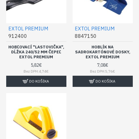
EXTOL PREMIUM
EXTOL PREMIUM
912400
8847150
HOBĽOVACÍ "LASTOVIČKA",
HOBLÍK NA
DĹŽKA 240/52 MM ČEPEĽ
SADROKARTÓNOVÉ DOSKY,
EXTOL PREMIUM
EXTOL PREMIUM
5,82€
7,08€
Bez DPH:4,74€
Bez DPH:5,76€
DO KOŠÍKA
DO KOŠÍKA