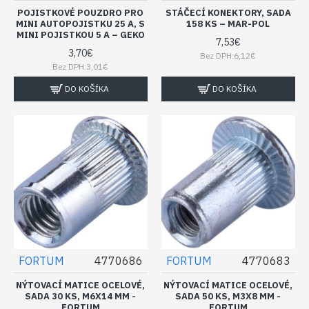
POJISTKOVÉ POUZDRO PRO
STÁČECÍ KONEKTORY, SADA
MINI AUTOPOJISTKU 25 A, S
158 KS – MAR-POL
MINI POJISTKOU 5 A – GEKO
7,53€
3,70€
Bez DPH:6,12€
Bez DPH:3,01€
DO KOŠÍKA
DO KOŠÍKA
FORTUM
4770686
FORTUM
4770683
NÝTOVACÍ MATICE OCELOVÉ,
NÝTOVACÍ MATICE OCELOVÉ,
SADA 30 KS, M6X14 MM -
SADA 50 KS, M3X8 MM -
FORTUM
FORTUM