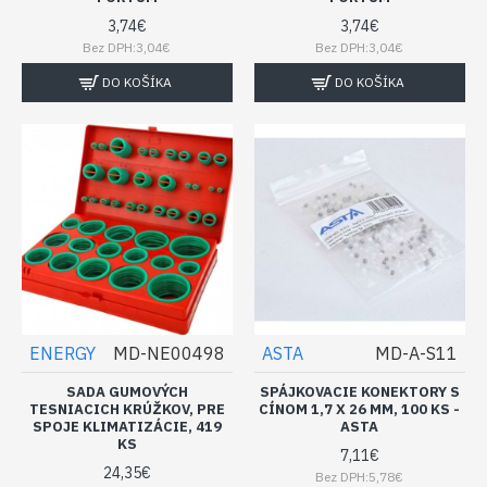
3,74€
3,74€
Bez DPH:3,04€
Bez DPH:3,04€
DO KOŠÍKA
DO KOŠÍKA
ENERGY
MD-NE00498
ASTA
MD-A-S11
SADA GUMOVÝCH
SPÁJKOVACIE KONEKTORY S
TESNIACICH KRÚŽKOV, PRE
CÍNOM 1,7 X 26 MM, 100 KS -
SPOJE KLIMATIZÁCIE, 419
ASTA
KS
7,11€
24,35€
Bez DPH:5,78€