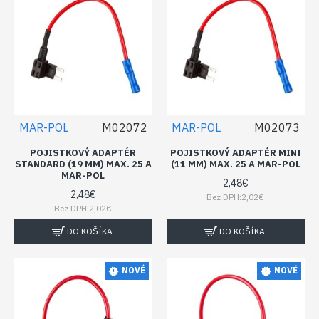
MAR-POL
M02072
MAR-POL
M02073
POJISTKOVÝ ADAPTÉR
POJISTKOVÝ ADAPTÉR MINI
STANDARD (19 MM) MAX. 25 A
(11 MM) MAX. 25 A MAR-POL
MAR-POL
2,48€
2,48€
Bez DPH:2,02€
Bez DPH:2,02€
DO KOŠÍKA
DO KOŠÍKA
NOVÉ
NOVÉ