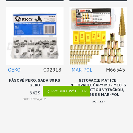
GEKO
G02918
MAR-POL
M66545
PÁSOVÉ PERO, SADA 80 KS
NITOVACIE MATICE,
GEKO
NITOVACIE ČAPY M3 - M10, S
STUPŇOVITOU VŔTAČKOU,
PRODUKTOVÝ FILTER
5,42€
SADA 68 KS MAR-POL
Bez DPH:4,41€
38,65€
Bez DPH:31,42€
DO KOŠÍKA
DO KOŠÍKA