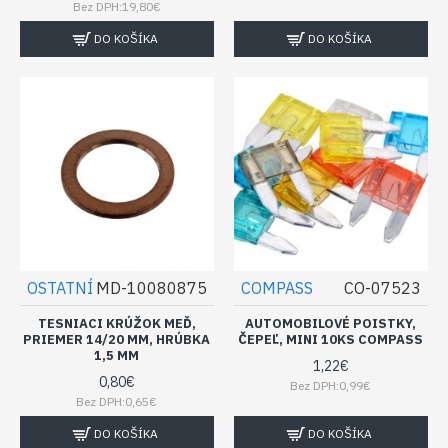
Bez DPH:19,80€
DO KOŠÍKA
DO KOŠÍKA
OSTATNÍ
MD-10080875
COMPASS
CO-07523
TESNIACI KRÚŽOK MEĎ,
AUTOMOBILOVÉ POISTKY,
PRIEMER 14/20 MM, HRÚBKA
ČEPEĽ, MINI 10KS COMPASS
1,5 MM
1,22€
0,80€
Bez DPH:0,99€
Bez DPH:0,65€
DO KOŠÍKA
DO KOŠÍKA