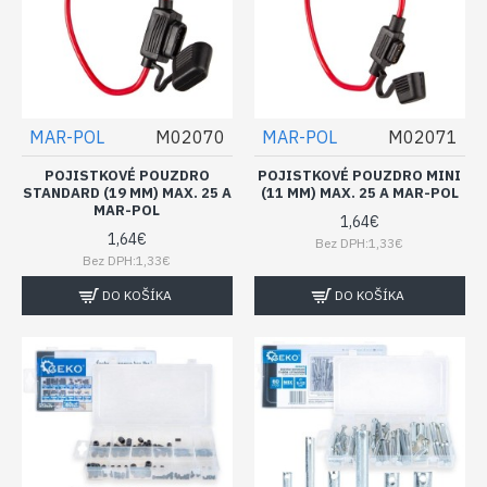
MAR-POL
M02070
MAR-POL
M02071
POJISTKOVÉ POUZDRO
POJISTKOVÉ POUZDRO MINI
STANDARD (19 MM) MAX. 25 A
(11 MM) MAX. 25 A MAR-POL
MAR-POL
1,64€
1,64€
Bez DPH:1,33€
Bez DPH:1,33€
DO KOŠÍKA
DO KOŠÍKA