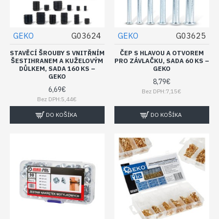
GEKO
G03624
GEKO
G03625
STAVĚCÍ ŠROUBY S VNITŘNÍM
ČEP S HLAVOU A OTVOREM
ŠESTIHRANEM A KUŽELOVÝM
PRO ZÁVLAČKU, SADA 60 KS –
DŮLKEM, SADA 160 KS –
GEKO
GEKO
8,79€
6,69€
Bez DPH:7,15€
Bez DPH:5,44€
DO KOŠÍKA
DO KOŠÍKA