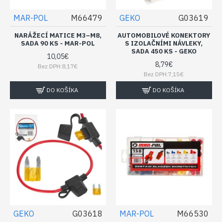
MAR-POL
M66479
GEKO
G03619
NARÁŽECÍ MATICE M3–M8,
AUTOMOBILOVÉ KONEKTORY
SADA 90 KS - MAR-POL
S IZOLAČNÍMI NÁVLEKY,
SADA 450 KS - GEKO
10,05€
8,79€
Bez DPH:8,17€
Bez DPH:7,15€
DO KOŠÍKA
DO KOŠÍKA
GEKO
G03618
MAR-POL
M66530