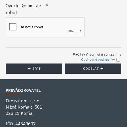
Overte, že nie ste
robot
Prečítal(a) som si a súhlasím s
Obchodné podmienky
SPÄŤ
ODOSLAŤ
PREVÁDZKOVATEĽ
Firesystem, s. r. o.
Nižná Korňa č. 501
023 21 Korňa
IČO: 44543697