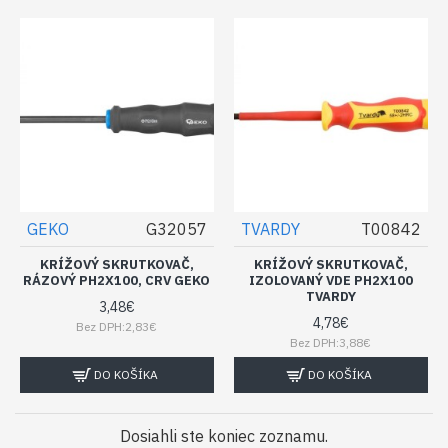
GEKO
G32057
TVARDY
T00842
KRÍŽOVÝ SKRUTKOVAČ,
KRÍŽOVÝ SKRUTKOVAČ,
RÁZOVÝ PH2X100, CRV GEKO
IZOLOVANÝ VDE PH2X100
TVARDY
3,48€
4,78€
Bez DPH:2,83€
Bez DPH:3,88€
DO KOŠÍKA
DO KOŠÍKA
Dosiahli ste koniec zoznamu.