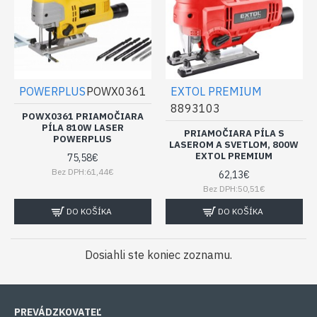
POWERPLUS
POWX0361
EXTOL PREMIUM
8893103
POWX0361 PRIAMOČIARA
PÍLA 810W LASER
PRIAMOČIARA PÍLA S
POWERPLUS
LASEROM A SVETLOM, 800W
EXTOL PREMIUM
75,58€
Bez DPH:61,44€
62,13€
Bez DPH:50,51€
DO KOŠÍKA
DO KOŠÍKA
Dosiahli ste koniec zoznamu.
PREVÁDZKOVATEĽ