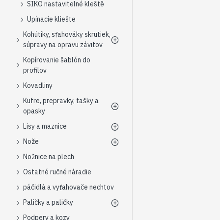
SIKO nastavitelné kleště
Upínacie kliešte
Kohútiky, sťahováky skrutiek,
súpravy na opravu závitov
Kopírovanie šablón do
profilov
Kovadliny
Kufre, prepravky, tašky a
opasky
Lisy a maznice
Nože
Nožnice na plech
Ostatné ručné náradie
páčidlá a vyťahovače nechtov
Paličky a paličky
Podpery a kozy