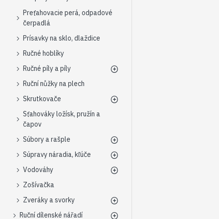
Preťahovacie perá, odpadové
čerpadlá
Prísavky na sklo, dlaždice
Ručné hoblíky
Ručné píly a píly
Ruční nůžky na plech
Skrutkovače
Sťahováky ložísk, pružín a
čapov
Súbory a rašple
Súpravy náradia, kľúče
Vodováhy
Zošívačka
Zveráky a svorky
Ruční dílenské nářadí