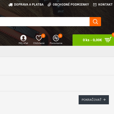
DOPRAVA A PLATBA
OBCHODNÉ PODMIENKY
KONTAKT
0
0
0 ks - 0,00€
Môj účet
Obľúbené
Porovnanie
POKRAČOVAŤ