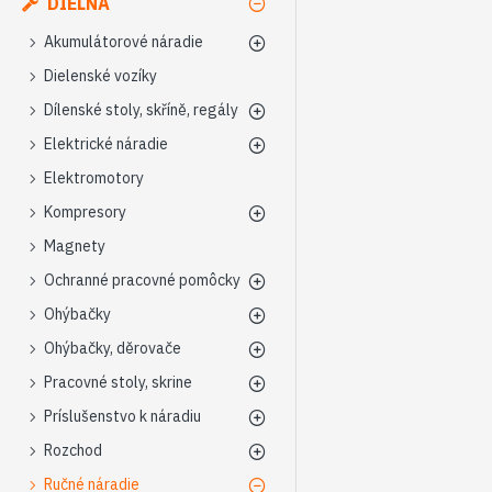
DIELŇA
Akumulátorové náradie
Dielenské vozíky
Dílenské stoly, skříně, regály
Elektrické náradie
Elektromotory
Kompresory
Magnety
Ochranné pracovné pomôcky
Ohýbačky
Ohýbačky, děrovače
Pracovné stoly, skrine
Príslušenstvo k náradiu
Rozchod
Ručné náradie