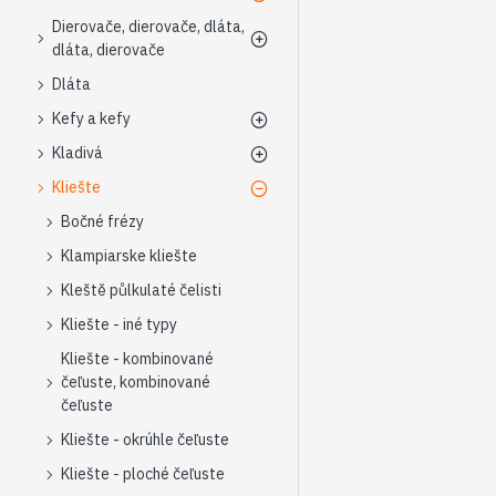
Dierovače, dierovače, dláta,
dláta, dierovače
Dláta
Kefy a kefy
Kladivá
Kliešte
Bočné frézy
Klampiarske kliešte
Kleště půlkulaté čelisti
Kliešte - iné typy
Kliešte - kombinované
čeľuste, kombinované
čeľuste
Kliešte - okrúhle čeľuste
Kliešte - ploché čeľuste