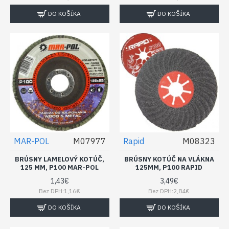
DO KOŠÍKA
DO KOŠÍKA
MAR-POL
M07977
Rapid
M08323
BRÚSNY LAMELOVÝ KOTÚČ,
BRÚSNY KOTÚČ NA VLÁKNA
125 MM, P100 MAR-POL
125MM, P100 RAPID
1,43€
3,49€
Bez DPH:1,16€
Bez DPH:2,84€
DO KOŠÍKA
DO KOŠÍKA