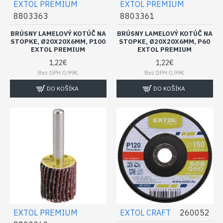
EXTOL PREMIUM
EXTOL PREMIUM
8803363
8803361
BRÚSNY LAMELOVÝ KOTÚČ NA
BRÚSNY LAMELOVÝ KOTÚČ NA
STOPKE, Ø20X20X6MM, P100
STOPKE, Ø20X20X6MM, P60
EXTOL PREMIUM
EXTOL PREMIUM
1,22€
1,22€
Bez DPH:0,99€
Bez DPH:0,99€
DO KOŠÍKA
DO KOŠÍKA
EXTOL PREMIUM
EXTOL CRAFT
260052