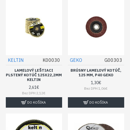
KELTIN
K00030
GEKO
G00303
LAMELOVÝ LEŠTIACI
BRÚSNY LAMELOVÝ KOTÚČ,
PLSTENÝ KOTÚČ 125X22,2MM
125 MM, P40 GEKO
KELTIN
1,30€
2,61€
Bez DPH:1,06€
Bez DPH:2,12€
DO KOŠÍKA
DO KOŠÍKA