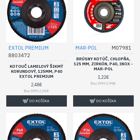
EXTOL PREMIUM
MAR-POL
M07981
8803472
BRÚSNY KOTÚČ, CHLOPŇA,
125 MM, ZIRKÓN, P40, INOX -
KOTOUČ LAMELOVÝ ŠIKMÝ
MAR-POL
KORUNDOVÝ, 125MM, P40
EXTOL PREMIUM
1,22€
Bez DPH:0,99€
2,48€
Bez DPH:2,02€
DO KOŠÍKA
DO KOŠÍKA