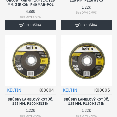
OBOJSTRANNÝ, LAMELA, 125
125 MM, P120 GEKO
MM, ZIRKÓN, P40 MAR-POL
1,22€
4,88€
Bez DPH:0,99€
Bez DPH:3,97€
DO KOŠÍKA
DO KOŠÍKA
KELTIN
K00004
KELTIN
K00005
BRÚSNY LAMELOVÝ KOTÚČ,
BRÚSNY LAMELOVÝ KOTÚČ,
125 MM, P100 KELTIN
125 MM, P120 KELTIN
1,22€
1,22€
Bez DPH:0,99€
Bez DPH:0,99€