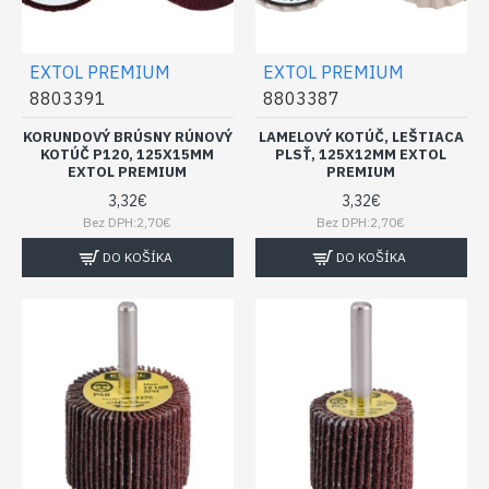
EXTOL PREMIUM
EXTOL PREMIUM
8803391
8803387
KORUNDOVÝ BRÚSNY RÚNOVÝ
LAMELOVÝ KOTÚČ, LEŠTIACA
KOTÚČ P120, 125X15MM
PLSŤ, 125X12MM EXTOL
EXTOL PREMIUM
PREMIUM
3,32€
3,32€
Bez DPH:2,70€
Bez DPH:2,70€
DO KOŠÍKA
DO KOŠÍKA