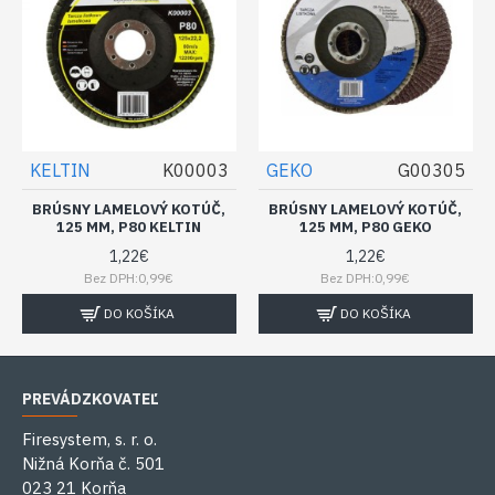
KELTIN
K00003
GEKO
G00305
BRÚSNY LAMELOVÝ KOTÚČ,
BRÚSNY LAMELOVÝ KOTÚČ,
125 MM, P80 KELTIN
125 MM, P80 GEKO
1,22€
1,22€
Bez DPH:0,99€
Bez DPH:0,99€
DO KOŠÍKA
DO KOŠÍKA
PREVÁDZKOVATEĽ
Firesystem, s. r. o.
Nižná Korňa č. 501
023 21 Korňa