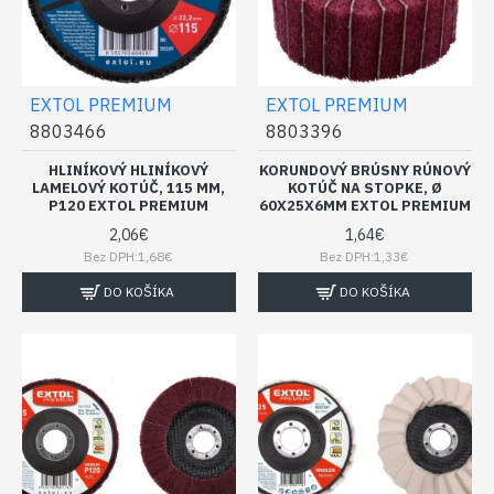
EXTOL PREMIUM
EXTOL PREMIUM
8803466
8803396
HLINÍKOVÝ HLINÍKOVÝ
KORUNDOVÝ BRÚSNY RÚNOVÝ
LAMELOVÝ KOTÚČ, 115 MM,
KOTÚČ NA STOPKE, Ø
P120 EXTOL PREMIUM
60X25X6MM EXTOL PREMIUM
2,06€
1,64€
Bez DPH:1,68€
Bez DPH:1,33€
DO KOŠÍKA
DO KOŠÍKA