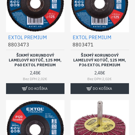
EXTOL PREMIUM
EXTOL PREMIUM
8803473
8803471
ŠIKMÝ KORUNDOVÝ
ŠIKMÝ KORUNDOVÝ
LAMELOVÝ KOTÚČ, 125 MM,
LAMELOVÝ KOTÚČ, 125 MM,
P60 EXTOL PREMIUM
P36 EXTOL PREMIUM
2,48€
2,48€
Bez DPH:2,02€
Bez DPH:2,02€
DO KOŠÍKA
DO KOŠÍKA