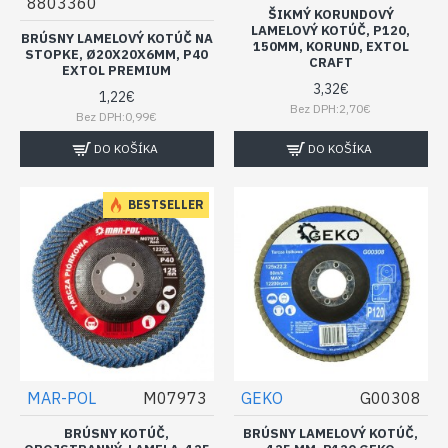
8803360
ŠIKMÝ KORUNDOVÝ
LAMELOVÝ KOTÚČ, P120,
BRÚSNY LAMELOVÝ KOTÚČ NA
150MM, KORUND, EXTOL
STOPKE, Ø20X20X6MM, P40
CRAFT
EXTOL PREMIUM
3,32€
1,22€
Bez DPH:2,70€
Bez DPH:0,99€
DO KOŠÍKA
DO KOŠÍKA
BESTSELLER
MAR-POL
M07973
GEKO
G00308
BRÚSNY KOTÚČ,
BRÚSNY LAMELOVÝ KOTÚČ,