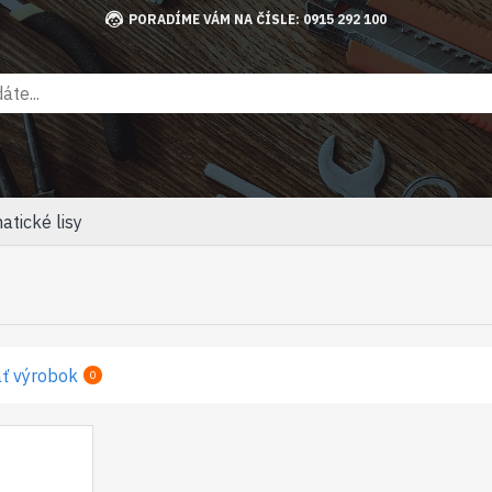
PORADÍME VÁM NA ČÍSLE: 0915 292 100
tické lisy
ť výrobok
0