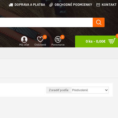
DOPRAVA A PLATBA
OBCHODNÉ PODMIENKY
KONTAKT
0
0
0 ks - 0,00€
Môj účet
Obľúbené
Porovnanie
Zoradiť podľa: