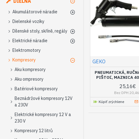
DIELŇA
Akumulátorové náradie
Dielenské vozíky
Dílenské stoly, skříně, regály
Elektrické náradie
Elektromotory
Kompresory
GEKO
Aku kompresory
PNEUMATICKÁ, RUČN
PIŠTOĽ, MAZNICA 4
Aku ompresory
25,16€
Batériové kompresory
Bez DPH:20,4
Beznádržové kompresory 12V
Kúpiť zrýchlene
a 230V
Elektrické kompresory 12 V a
230 V
Kompresory 12 litrů