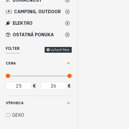
DOMÁCNOSŤ
CAMPING, OUTDOOR
ELEKTRO
OSTATNÁ PONUKA
FILTER
Vyčistiť filter
CENA
€
€
VÝROBCA
GEKO