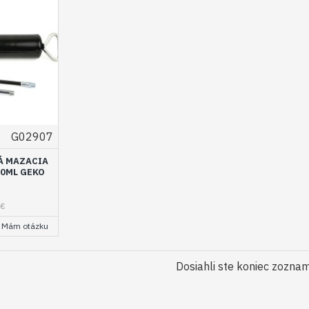
G02907
Á MAZACIA
00ML GEKO
6€
Mám otázku
Dosiahli ste koniec zozna