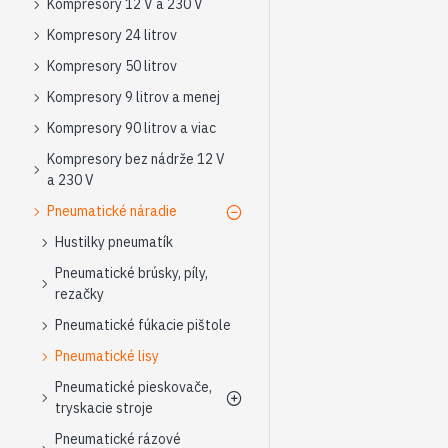
Kompresory 12 V a 230 V
Kompresory 24 litrov
Kompresory 50 litrov
Kompresory 9 litrov a menej
Kompresory 90 litrov a viac
Kompresory bez nádrže 12 V
a 230 V
Pneumatické náradie
Hustilky pneumatík
Pneumatické brúsky, píly,
rezačky
Pneumatické fúkacie pištole
Pneumatické lisy
Pneumatické pieskovače,
tryskacie stroje
Pneumatické rázové