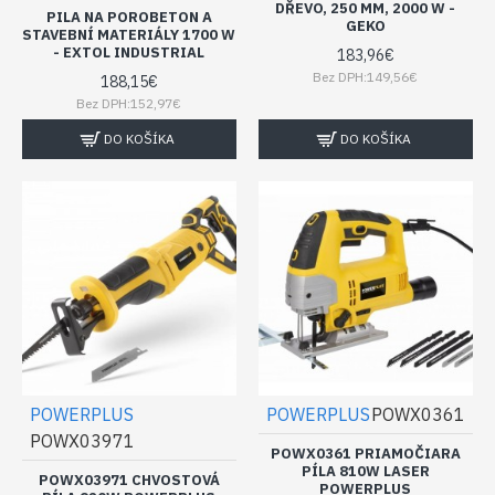
DŘEVO, 250 MM, 2000 W -
PILA NA POROBETON A
GEKO
STAVEBNÍ MATERIÁLY 1700 W
- EXTOL INDUSTRIAL
183,96€
Bez DPH:149,56€
188,15€
Bez DPH:152,97€
DO KOŠÍKA
DO KOŠÍKA
POWERPLUS
POWERPLUS
POWX0361
POWX03971
POWX0361 PRIAMOČIARA
PÍLA 810W LASER
POWX03971 CHVOSTOVÁ
POWERPLUS