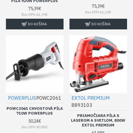
PÍLA 920W POWERPLUS
75,39€
75,39€
Bez DPH:61,29€
Bez DPH:61,29€
DO KOŠÍKA
DO KOŠÍKA
POWERPLUS
POWC2061
EXTOL PREMIUM
8893103
POWC2061 CHVOSTOVÁ PÍLA
710W POWERPLUS
PRIAMOČIARA PÍLA S
LASEROM A SVETLOM, 800W
50,24€
EXTOL PREMIUM
Bez DPH:40,85€
61,98€