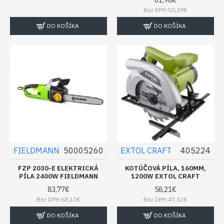
Bez DPH:50,39€
DO KOŠÍKA
DO KOŠÍKA
FIELDMANN
50005260
EXTOL CRAFT
405224
FZP 2030-E ELEKTRICKÁ
KOTÚČOVÁ PÍLA, 160MM,
PÍLA 2400W FIELDMANN
1200W EXTOL CRAFT
83,77€
58,21€
Bez DPH:68,10€
Bez DPH:47,32€
DO KOŠÍKA
DO KOŠÍKA