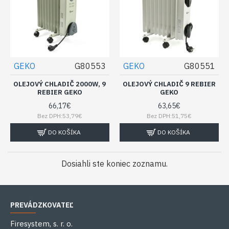
GEKO
G80553
GEKO
G80551
OLEJOVÝ CHLADIČ 2000W, 9
OLEJOVÝ CHLADIČ 9 REBIER
REBIER GEKO
GEKO
66,17€
63,65€
Bez DPH:53,79€
Bez DPH:51,75€
DO KOŠÍKA
DO KOŠÍKA
Dosiahli ste koniec zoznamu.
PREVÁDZKOVATEĽ
Firesystem, s. r. o.