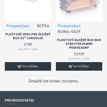
Prosperplast
NCP16
Prosperplast
NUK6L-S429
PLASTOVÉ VEKO PRE ÚLOŽNÝ
BOX 16" CARGOLID
PLASTOVÝ ÚLOŽNÝ BOX NUK
578X379X256MM
3,74€
PRIEHĽADNÝ
Bez DPH:3,04€
15,92€
Bez DPH:12,94€
DO KOŠÍKA
DO KOŠÍKA
Dosiahli ste koniec zoznamu.
PREVÁDZKOVATEĽ