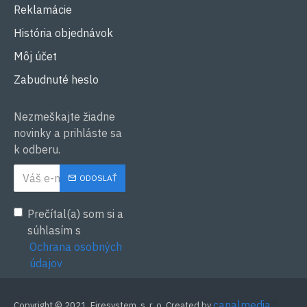
Reklamácie
História objednávok
Môj účet
Zabudnuté heslo
Nezmeškajte žiadne
novinky a prihláste sa
k odberu.
ODOSLAŤ
Prečítal(a) som si a
súhlasím s
Ochrana osobných
údajov
canalmedia
™
Copyright © 2021, Firesystem, s. r. o. Created by