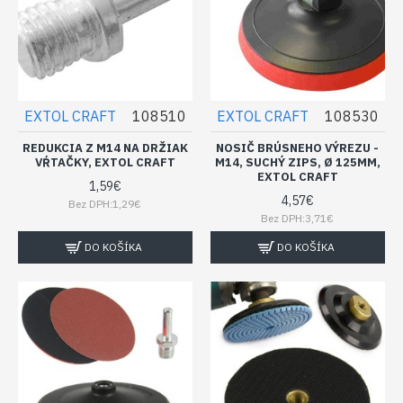
EXTOL CRAFT
108510
EXTOL CRAFT
108530
REDUKCIA Z M14 NA DRŽIAK
NOSIČ BRÚSNEHO VÝREZU -
VŔTAČKY, EXTOL CRAFT
M14, SUCHÝ ZIPS, Ø 125MM,
EXTOL CRAFT
1,59€
4,57€
Bez DPH:1,29€
Bez DPH:3,71€
DO KOŠÍKA
DO KOŠÍKA