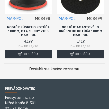
MAR-POL
M08498
MAR-POL
M08499
NOSIČ BRÚSNEHO KOTÚČA
NOSIČ DIAMANTOVÉHO
180MM, M14, SUCHÝ ZIPS
BRÚSNEHO KOTÚČA 100MM
MAR-POL
MAR-POL
4,19€
5,41€
Bez DPH:3,41€
Bez DPH:4,39€
DO KOŠÍKA
DO KOŠÍKA
Dosiahli ste koniec zoznamu.
PREVÁDZKOVATEĽ
Firesystem, s. r. o.
Nižná Korňa č. 501
023 21 Korňa