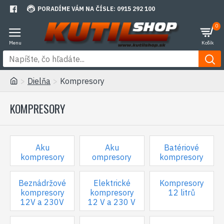
PORADÍME VÁM NA ČÍSLE: 0915 292 100
0
Dielňa
Kompresory
KOMPRESORY
Aku
Aku
Batériové
kompresory
ompresory
kompresory
Beznádržové
Elektrické
Kompresory
kompresory
kompresory
12 litrů
12V a 230V
12 V a 230 V