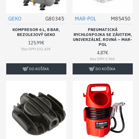
GEKO
G80345
MAR-POL
M85450
KOMPRESOR 6 L, 8 BAR,
PNEUMATICKÁ
BEZOLEJOVÝ GEKO
RYCHLOSPOJKA SE ZÁVITEM,
UNIVERZÁLNÍ, ROVNÁ – MAR-
125,99€
POL
Bez DPH:102,43€
4,87€
Bez DPH:3,96€
DO KOŠÍKA
DO KOŠÍKA