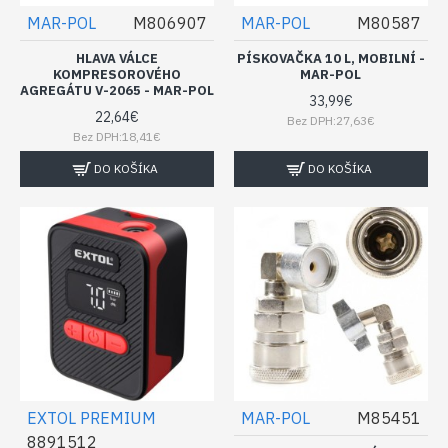
MAR-POL
M806907
MAR-POL
M80587
HLAVA VÁLCE
PÍSKOVAČKA 10 L, MOBILNÍ -
KOMPRESOROVÉHO
MAR-POL
AGREGÁTU V-2065 - MAR-POL
33,99€
22,64€
Bez DPH:27,63€
Bez DPH:18,41€
DO KOŠÍKA
DO KOŠÍKA
EXTOL PREMIUM
MAR-POL
M85451
8891512