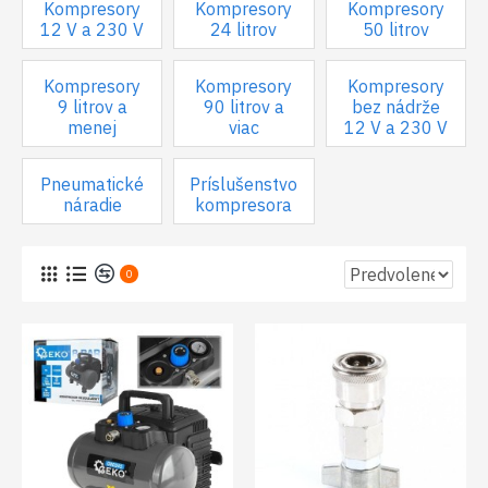
Kompresory
Kompresory
Kompresory
12 V a 230 V
24 litrov
50 litrov
Kompresory
Kompresory
Kompresory
9 litrov a
90 litrov a
bez nádrže
menej
viac
12 V a 230 V
Pneumatické
Príslušenstvo
náradie
kompresora
0