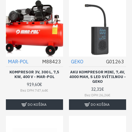
MAR-POL
M88423
GEKO
G01263
KOMPRESOR 3V, 300 L, 7,5
AKU KOMPRESOR MINI, 7,4V,
KW, 400 V - MAR-POL
4000 MAH, S LED SVÍTILNOU -
GEKO
919,60€
32,31€
Bez DPH:747,64€
Bez DPH:26,26€
DO KOŠÍKA
DO KOŠÍKA