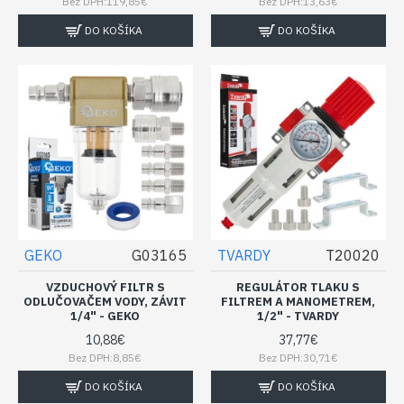
Bez DPH:119,85€
Bez DPH:13,63€
DO KOŠÍKA
DO KOŠÍKA
GEKO
G03165
TVARDY
T20020
VZDUCHOVÝ FILTR S
REGULÁTOR TLAKU S
ODLUČOVAČEM VODY, ZÁVIT
FILTREM A MANOMETREM,
1/4" - GEKO
1/2" - TVARDY
10,88€
37,77€
Bez DPH:8,85€
Bez DPH:30,71€
DO KOŠÍKA
DO KOŠÍKA