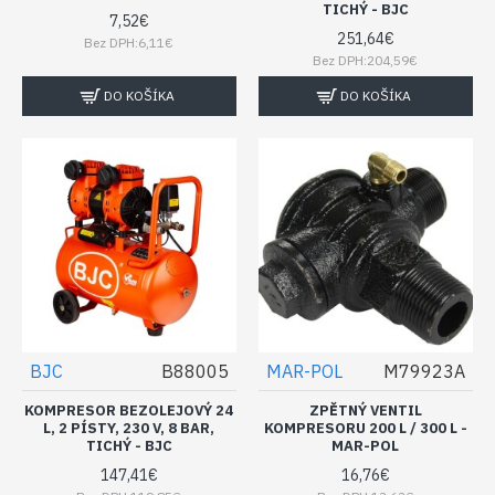
TICHÝ - BJC
7,52€
251,64€
Bez DPH:6,11€
Bez DPH:204,59€
DO KOŠÍKA
DO KOŠÍKA
BJC
B88005
MAR-POL
M79923A
KOMPRESOR BEZOLEJOVÝ 24
ZPĚTNÝ VENTIL
L, 2 PÍSTY, 230 V, 8 BAR,
KOMPRESORU 200 L / 300 L -
TICHÝ - BJC
MAR-POL
147,41€
16,76€