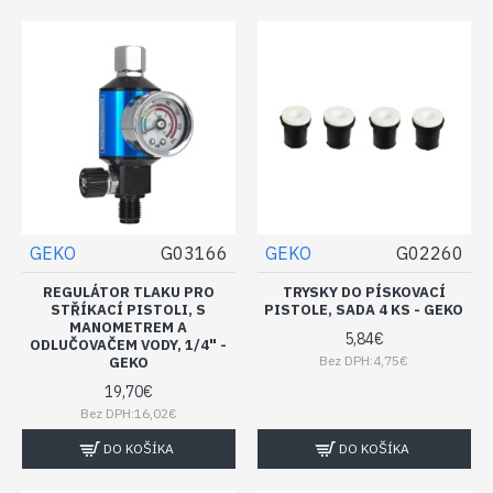
GEKO
G03166
GEKO
G02260
REGULÁTOR TLAKU PRO
TRYSKY DO PÍSKOVACÍ
STŘÍKACÍ PISTOLI, S
PISTOLE, SADA 4 KS - GEKO
MANOMETREM A
5,84€
ODLUČOVAČEM VODY, 1/4" -
Bez DPH:4,75€
GEKO
19,70€
Bez DPH:16,02€
DO KOŠÍKA
DO KOŠÍKA