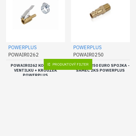
POWERPLUS
POWERPLUS
POWAIR0262
POWAIR0250
PRODUKTOVÝ FILTER
POWAIR0262 KONEKTOR
POWAIR0250 EURO SPOJKA -
VENTILKU + KROUŽEK
SAMEC 2KS POWERPLUS
POWERPLUS
2,48€
2,48€
Bez DPH:2,02€
Bez DPH:2,02€
DO KOŠÍKA
DO KOŠÍKA