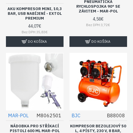
PNEUMATICKÁ
RYCHLOSPOJKA 90° SE
AKU KOMPRESOR MINI, 10,3
ZÁVITEM - MAR-POL
BAR, USB NABÍJENÍ - EXTOL
PREMIUM
4,58€
Bez DPH:3,72€
44,07€
Bez DPH:35,83€
DO KOŠÍKA
DO KOŠÍKA
MAR-POL
M8062501
BJC
B88008
NÁDOBKA PRO STŘÍKACÍ
KOMPRESOR BEZOLEJOVÝ 50
PISTOLI 600 ML MAR-POL
L, 4 PÍSTY, 230 V, 8 BAR,