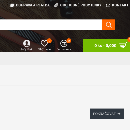
DOPRAVA A PLATBA
OBCHODNÉ PODMIENKY
KONTAKT
0
0
0 ks - 0,00€
Môj účet
Obľúbené
Porovnanie
POKRAČOVAŤ