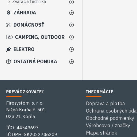
Zváracia technika
ZÁHRADA
DOMÁCNOSŤ
CAMPING, OUTDOOR
ELEKTRO
OSTATNÁ PONUKA
PREVÁDZKOVATEĽ
INFORMÁCIE
Firesystem, s. r. o.
Doprava a platba
Nižná Korňa č. 501
Ochrana osobných úda
023 21 Korňa
Obchodné podmienky
Výrobcovia / značky
IČO: 44543697
Mapa stránok
IČ DPH: SK2022746209