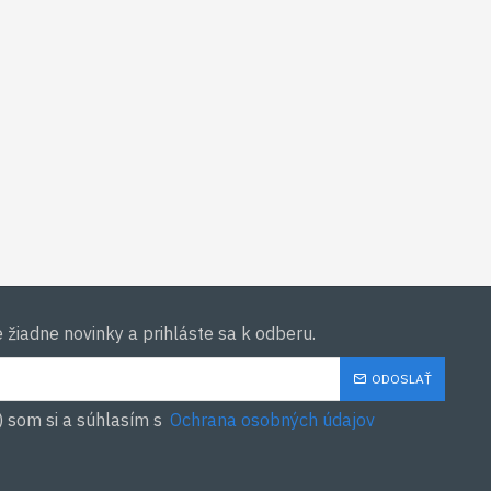
žiadne novinky a prihláste sa k odberu.
ODOSLAŤ
) som si a súhlasím s
Ochrana osobných údajov