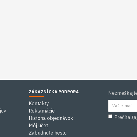
ZÁKAZNÍCKA PODPORA
Nezmeškajte 
Kontakty
jov
Reklamácie
Prečítal(a
História objednávok
Môj účet
Zabudnuté heslo