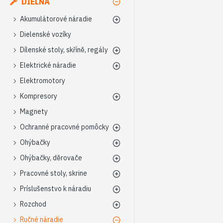
DIELŇA
Akumulátorové náradie
Dielenské vozíky
Dílenské stoly, skříně, regály
Elektrické náradie
Elektromotory
Kompresory
Magnety
Ochranné pracovné pomôcky
Ohýbačky
Ohýbačky, děrovače
Pracovné stoly, skrine
Príslušenstvo k náradiu
Rozchod
Ručné náradie