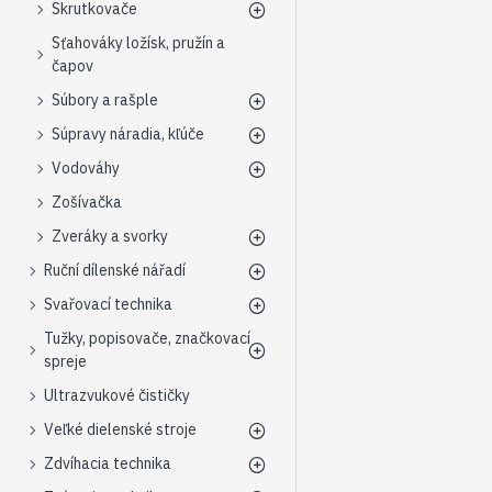
Skrutkovače
Sťahováky ložísk, pružín a
čapov
Súbory a rašple
Súpravy náradia, kľúče
Vodováhy
Zošívačka
Zveráky a svorky
Ruční dílenské nářadí
Svařovací technika
Tužky, popisovače, značkovací
spreje
Ultrazvukové čističky
Veľké dielenské stroje
Zdvíhacia technika