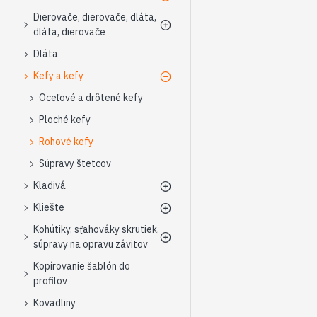
Dierovače, dierovače, dláta,
dláta, dierovače
Dláta
Kefy a kefy
Oceľové a drôtené kefy
Ploché kefy
Rohové kefy
Súpravy štetcov
Kladivá
Kliešte
Kohútiky, sťahováky skrutiek,
súpravy na opravu závitov
Kopírovanie šablón do
profilov
Kovadliny