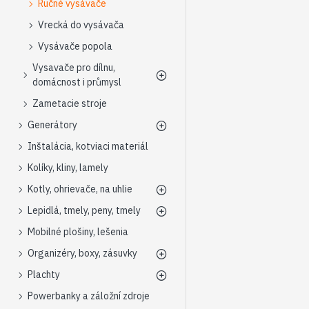
Ručné vysávače
Vrecká do vysávača
Vysávače popola
Vysavače pro dílnu,
domácnost i průmysl
Zametacie stroje
Generátory
Inštalácia, kotviaci materiál
Kolíky, kliny, lamely
Kotly, ohrievače, na uhlie
Lepidlá, tmely, peny, tmely
Mobilné plošiny, lešenia
Organizéry, boxy, zásuvky
Plachty
Powerbanky a záložní zdroje