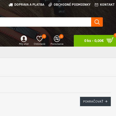
DOPRAVA A PLATBA
OBCHODNÉ PODMIENKY
KONTAKT
0
0
0 ks - 0,00€
Môj účet
Obľúbené
Porovnanie
POKRAČOVAŤ