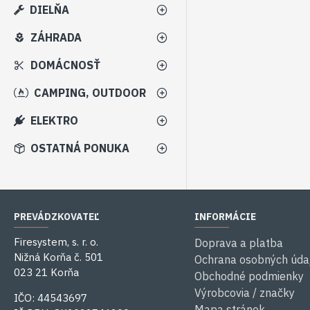
DIELŇA
ZÁHRADA
DOMÁCNOSŤ
CAMPING, OUTDOOR
ELEKTRO
OSTATNÁ PONUKA
PREVÁDZKOVATEĽ
INFORMÁCIE
Firesystem, s. r. o.
Doprava a platba
Nižná Korňa č. 501
Ochrana osobných úda
023 21 Korňa
Obchodné podmienky
Výrobcovia / značky
IČO: 44543697
Mapa stránok