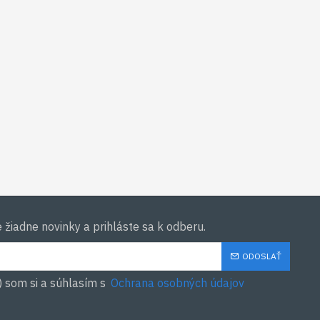
žiadne novinky a prihláste sa k odberu.
ODOSLAŤ
) som si a súhlasím s
Ochrana osobných údajov