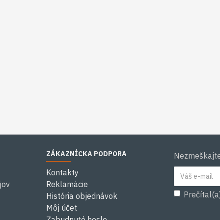
ZÁKAZNÍCKA PODPORA
Nezmeškajte 
Kontakty
jov
Reklamácie
Prečítal(a
História objednávok
Môj účet
Zabudnuté heslo