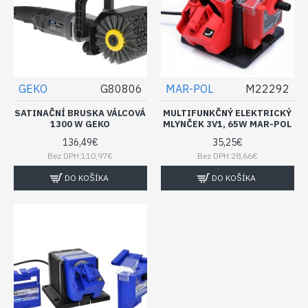
GEKO
G80806
MAR-POL
M22292
SATINAČNÍ BRUSKA VÁLCOVÁ
MULTIFUNKČNÝ ELEKTRICKÝ
1300 W GEKO
MLYNČEK 3V1, 65W MAR-POL
136,49€
35,25€
Bez DPH:110,97€
Bez DPH:28,66€
DO KOŠÍKA
DO KOŠÍKA