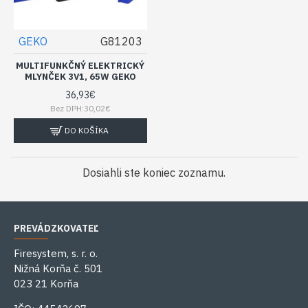
GEKO
G81203
MULTIFUNKČNÝ ELEKTRICKÝ
MLYNČEK 3V1, 65W GEKO
36,93€
Bez DPH:30,02€
DO KOŠÍKA
Dosiahli ste koniec zoznamu.
PREVÁDZKOVATEĽ
Firesystem, s. r. o.
Nižná Korňa č. 501
023 21 Korňa