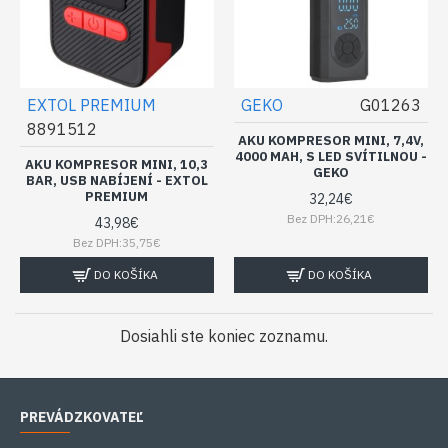
EXTOL PREMIUM
GEKO
G01263
8891512
AKU KOMPRESOR MINI, 7,4V,
4000 MAH, S LED SVÍTILNOU -
AKU KOMPRESOR MINI, 10,3
GEKO
BAR, USB NABÍJENÍ - EXTOL
PREMIUM
32,24€
Bez DPH:26,21€
43,98€
Bez DPH:35,75€
DO KOŠÍKA
DO KOŠÍKA
Dosiahli ste koniec zoznamu.
PREVÁDZKOVATEĽ