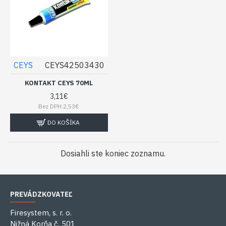
CEYS
CEYS42503430
KONTAKT CEYS 70ML
3,11€
Bez DPH:2,53€
DO KOŠÍKA
Dosiahli ste koniec zoznamu.
PREVÁDZKOVATEĽ
Firesystem, s. r. o.
Nižná Korňa č. 501