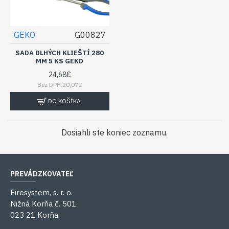
GEKO
G00827
SADA DLHÝCH KLIEŠTÍ 280
MM 5 KS GEKO
24,68€
Bez DPH:20,07€
DO KOŠÍKA
Dosiahli ste koniec zoznamu.
PREVÁDZKOVATEĽ
Firesystem, s. r. o.
Nižná Korňa č. 501
023 21 Korňa