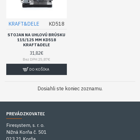
KRAFT&DELE
KD518
STOJAN NA UHLOVÚ BRÚSKU
115/125 MM KD518
KRAFT&DELE
31,82€
Bez DPH:25,87€
DO KOŠÍKA
Dosiahli ste koniec zoznamu.
PREVÁDZKOVATEĽ
Firesystem, s. r. o.
Nižná Korňa č. 501
023 21 Korňa