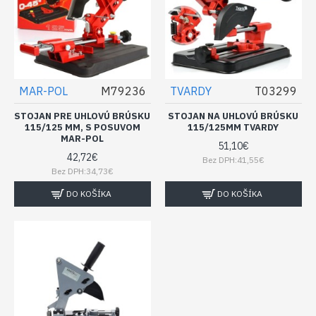
MAR-POL
M79236
TVARDY
T03299
STOJAN PRE UHLOVÚ BRÚSKU
STOJAN NA UHLOVÚ BRÚSKU
115/125 MM, S POSUVOM
115/125MM TVARDY
MAR-POL
51,10€
42,72€
Bez DPH:41,55€
Bez DPH:34,73€
DO KOŠÍKA
DO KOŠÍKA