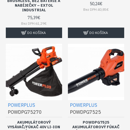
BRUSHLESS, BEZ BATERIE A
50,24€
NABÍJEČKY – EXTOL
Bez DPH:40,85€
INDUSTRIAL
75,39€
Bez DPH:61,29€
DO KOŠÍKA
DO KOŠÍKA
POWERPLUS
POWERPLUS
POWDPG75270
POWDPG7525
AKUMULÁTOROVÝ
POWDPG7525
VYSÁVAČ/FÚKAČ 40V LI-ION
AKUMULÁTOROVÝ FÚKAČ