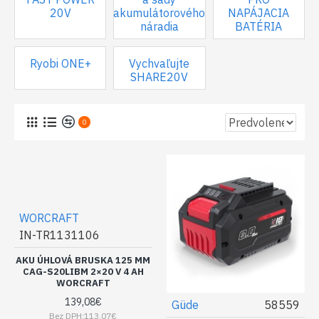
20V
akumulátorového
NAPÁJACIA
náradia
BATÉRIA
Ryobi ONE+
Vychvaľujte
SHARE20V
0
WORCRAFT
IN-TR1131106
AKU ÚHLOVÁ BRUSKA 125 MM
CAG-S20LIBM 2×20 V 4 AH
WORCRAFT
139,08€
Güde
58559
Bez DPH:113,07€