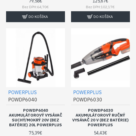
79,58€
125,67€
Bez DPH:64,70€
Bez DPH:102,17€
DO KOŠÍKA
DO KOŠÍKA
POWERPLUS
POWERPLUS
POWDP6040
POWDP6030
POWDP6040
POWDP6030
AKUMULÁTOROVÝ VYSÁVAČ
AKUMULÁTOROVÝ RUČNÝ
SUCHÝ/MOKRÝ 20V (BEZ
VYSÁVAČ 20 V (BEZ BATÉRIE)
BATÉRIE) 20L POWERPLUS
POWERPLUS
75,39€
54,43€