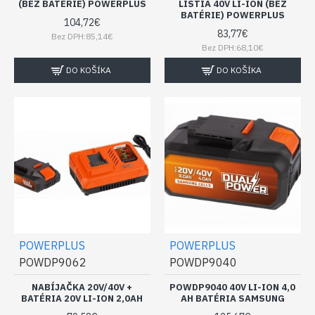
(BEZ BATÉRIE) POWERPLUS
LÍSTIA 40V LI-ION (BEZ
BATÉRIE) POWERPLUS
104,72€
83,77€
Bez DPH:85,14€
Bez DPH:68,10€
DO KOŠÍKA
DO KOŠÍKA
POWERPLUS
POWERPLUS
POWDP9062
POWDP9040
NABÍJAČKA 20V/40V +
POWDP9040 40V LI-ION 4,0
BATÉRIA 20V LI-ION 2,0AH
AH BATÉRIA SAMSUNG