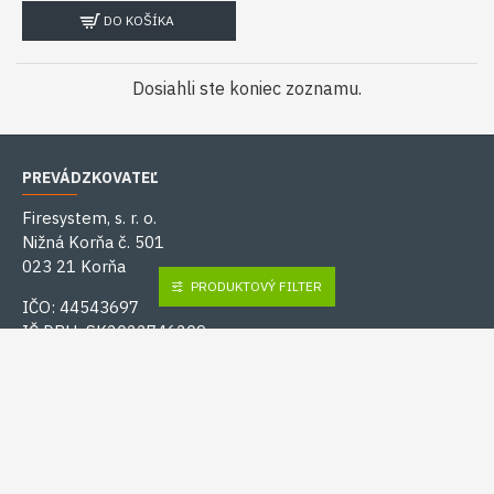
DO KOŠÍKA
Dosiahli ste koniec zoznamu.
PREVÁDZKOVATEĽ
Firesystem, s. r. o.
Nižná Korňa č. 501
023 21 Korňa
PRODUKTOVÝ FILTER
IČO: 44543697
IČ DPH: SK2022746209
INFORMÁCIE
Doprava a platba
Ochrana osobných údajov