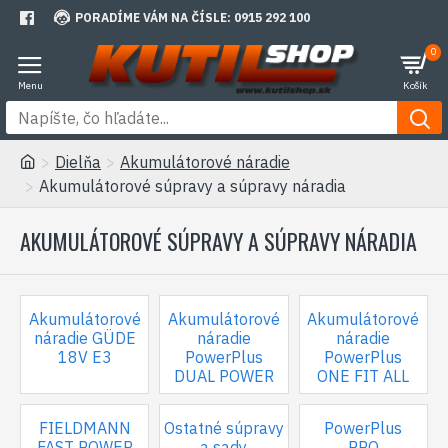
PORADÍME VÁM NA ČÍSLE: 0915 292 100
0
Dielňa
Akumulátorové náradie
Akumulátorové súpravy a súpravy náradia
AKUMULÁTOROVÉ SÚPRAVY A SÚPRAVY NÁRADIA
Akumulátorové
Akumulátorové
Akumulátorové
náradie GÜDE
náradie
náradie
18V E3
PowerPlus
PowerPlus
DUAL POWER
ONE FIT ALL
FIELDMANN
Ostatné súpravy
PowerPlus
FAST POWER
a sady
PRO