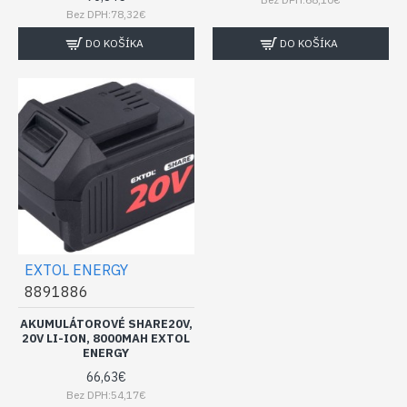
Bez DPH:78,32€
DO KOŠÍKA
DO KOŠÍKA
EXTOL ENERGY
8891886
AKUMULÁTOROVÉ SHARE20V,
20V LI-ION, 8000MAH EXTOL
ENERGY
66,63€
Bez DPH:54,17€