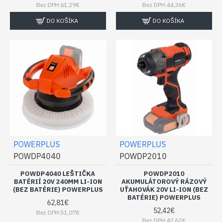
Bez DPH:61,29€
Bez DPH:44,26€
DO KOŠÍKA
DO KOŠÍKA
POWERPLUS
POWERPLUS
POWDP4040
POWDP2010
POWDP4040 LEŠTIČKA
POWDP2010
BATÉRIÍ 20V 240MM LI-ION
AKUMULÁTOROVÝ RÁZOVÝ
(BEZ BATÉRIE) POWERPLUS
UŤAHOVÁK 20V LI-ION (BEZ
BATÉRIE) POWERPLUS
62,81€
52,42€
Bez DPH:51,07€
Bez DPH:42,62€