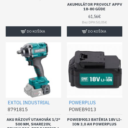
AKUMULÁTOR PROVOLT APPV
18-80 GÜDE
61,56€
Bez DPH:50,05€
DO KOŠÍKA
DO KOŠÍKA
EXTOL INDUSTRIAL
POWERPLUS
8791815
POWEB9013
AKU RÁZOVÝ UTAHOVÁK 1/2″
POWEB9013 BATÉRIA 18V LI-
500 NM, SHARE20V,
ION 3,0 AH POWERPLUS