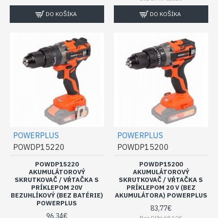
DO KOŠÍKA
DO KOŠÍKA
POWERPLUS
POWERPLUS
POWDP15220
POWDP15200
POWDP15220
POWDP15200
AKUMULÁTOROVÝ
AKUMULÁTOROVÝ
SKRUTKOVAČ / VŔTAČKA S
SKRUTKOVAČ / VŔTAČKA S
PRÍKLEPOM 20V
PRÍKLEPOM 20 V (BEZ
BEZUHLÍKOVÝ (BEZ BATÉRIE)
AKUMULÁTORA) POWERPLUS
POWERPLUS
83,77€
96,34€
Bez DPH:68,10€