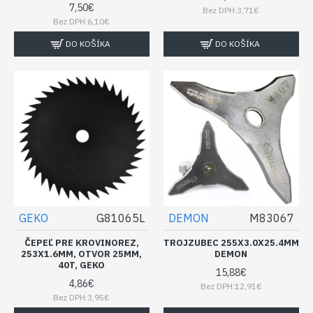
7,50€
Bez DPH:3,71€
Bez DPH:6,10€
DO KOŠÍKA
DO KOŠÍKA
GEKO
G81065L
DEMON
M83067
ČEPEĽ PRE KROVINOREZ,
TROJZUBEC 255X3.0X25.4MM
253X1.6MM, OTVOR 25MM,
DEMON
40T, GEKO
15,88€
4,86€
Bez DPH:12,91€
Bez DPH:3,95€