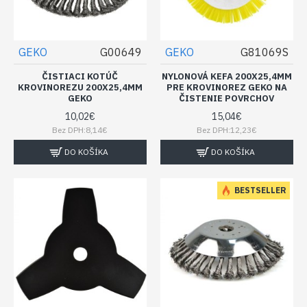
GEKO
G00649
GEKO
G81069S
ČISTIACI KOTÚČ
NYLONOVÁ KEFA 200X25,4MM
KROVINOREZU 200X25,4MM
PRE KROVINOREZ GEKO NA
GEKO
ČISTENIE POVRCHOV
10,02€
15,04€
Bez DPH:8,14€
Bez DPH:12,23€
DO KOŠÍKA
DO KOŠÍKA
BESTSELLER