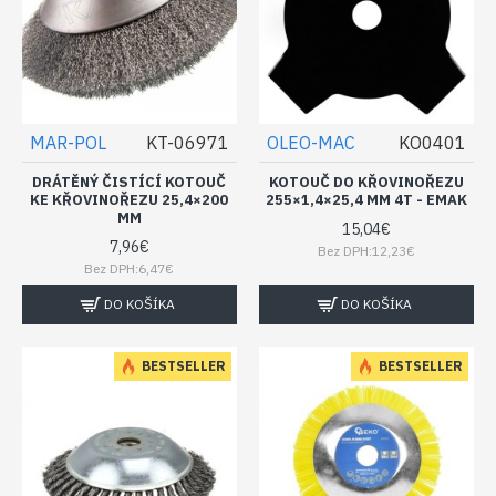
MAR-POL
KT-06971
OLEO-MAC
KO0401
DRÁTĚNÝ ČISTÍCÍ KOTOUČ
KOTOUČ DO KŘOVINOŘEZU
KE KŘOVINOŘEZU 25,4×200
255×1,4×25,4 MM 4T - EMAK
MM
15,04€
7,96€
Bez DPH:12,23€
Bez DPH:6,47€
DO KOŠÍKA
DO KOŠÍKA
BESTSELLER
BESTSELLER