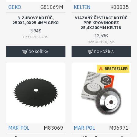
GEKO
G81069M
KELTIN
K00035
3-ZUBOVÝ KOTÚČ,
VIAZANÝ ČISTIACI KOTÚČ
250X1,0X25,4MM GEKO
PRE KROVINOREZ
25,4X200MM KELTIN
3,94€
12,53€
Bez DPH:3,20€
Bez DPH:10,19€
DO KOŠÍKA
DO KOŠÍKA
BESTSELLER
MAR-POL
M83069
MAR-POL
M06971