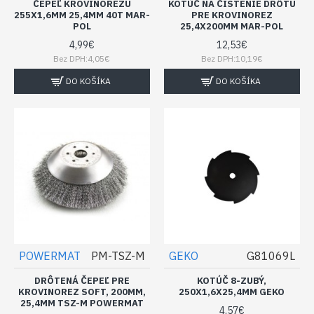
ČEPEĽ KROVINOREZU
KOTÚČ NA ČISTENIE DRÔTU
255X1,6MM 25,4MM 40T MAR-
PRE KROVINOREZ
POL
25,4X200MM MAR-POL
4,99€
12,53€
Bez DPH:4,05€
Bez DPH:10,19€
DO KOŠÍKA
DO KOŠÍKA
POWERMAT
PM-TSZ-M
GEKO
G81069L
DRÔTENÁ ČEPEĽ PRE
KOTÚČ 8-ZUBÝ,
KROVINOREZ SOFT, 200MM,
250X1,6X25,4MM GEKO
25,4MM TSZ-M POWERMAT
4,57€