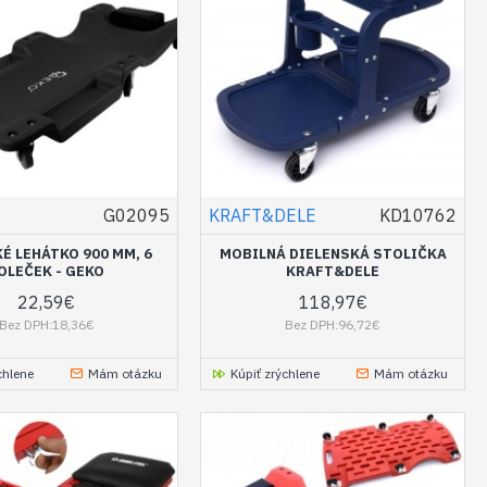
G02095
KRAFT&DELE
KD10762
É LEHÁTKO 900 MM, 6
MOBILNÁ DIELENSKÁ STOLIČKA
OLEČEK - GEKO
KRAFT&DELE
22,59€
118,97€
Bez DPH:18,36€
Bez DPH:96,72€
chlene
Mám otázku
Kúpiť zrýchlene
Mám otázku