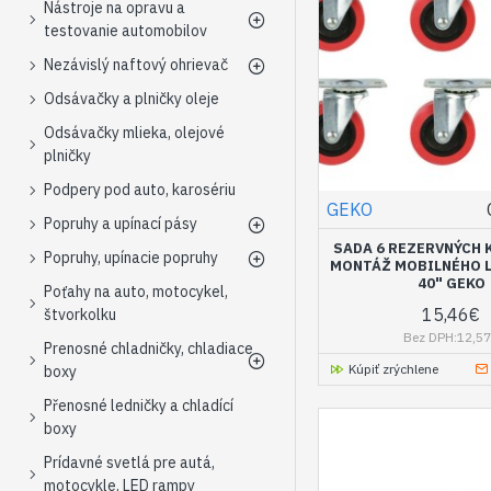
Nástroje na opravu a
testovanie automobilov
Nezávislý naftový ohrievač
Odsávačky a plničky oleje
Odsávačky mlieka, olejové
plničky
Podpery pod auto, karosériu
GEKO
Popruhy a upínací pásy
SADA 6 REZERVNÝCH 
Popruhy, upínacie popruhy
MONTÁŽ MOBILNÉHO L
40" GEKO
Poťahy na auto, motocykel,
15,46€
štvorkolku
Bez DPH:12,5
Prenosné chladničky, chladiace
Kúpiť zrýchlene
boxy
Přenosné ledničky a chladící
boxy
Prídavné svetlá pre autá,
motocykle, LED rampy