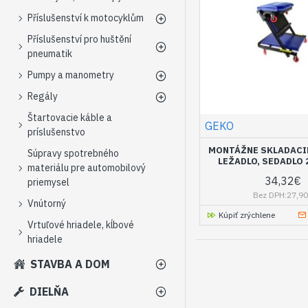
Příslušenství k motocyklům
Příslušenství pro huštění
pneumatik
Pumpy a manometry
Regály
Štartovacie káble a
GEKO
príslušenstvo
MONTÁŽNE SKLADACI
Súpravy spotrebného
LEŽADLO, SEDADLO 
materiálu pre automobilový
34,32€
priemysel
Bez DPH:27,9
Vnútorný
Kúpiť zrýchlene
Vrtuľové hriadele, kĺbové
hriadele
STAVBA A DOM
DIELŇA