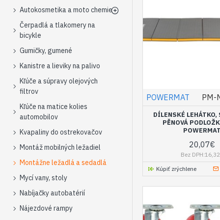
Autokosmetika a moto chemie
Čerpadlá a tlakomery na
bicykle
Gumičky, gumené
Kanistre a lieviky na palivo
Kľúče a súpravy olejových
filtrov
POWERMAT
PM-
Kľúče na matice kolies
DÍLENSKÉ LEHÁTKO,
automobilov
PĚNOVÁ PODLOŽKA
POWERMA
Kvapaliny do ostrekovačov
20,07€
Montáž mobilných ležadiel
Bez DPH:16,3
Montážne ležadlá a sedadlá
Kúpiť zrýchlene
Mycí vany, stoly
Nabíjačky autobatérií
Nájezdové rampy