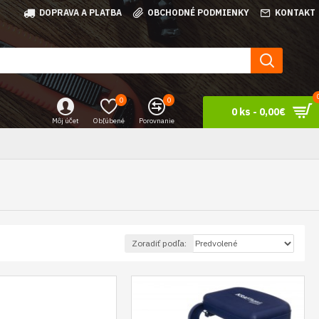
DOPRAVA A PLATBA
OBCHODNÉ PODMIENKY
KONTAKT
0
0
0 ks - 0,00€
Môj účet
Obľúbené
Porovnanie
Zoradiť podľa: