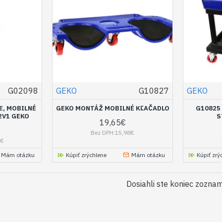
G02098
GEKO
G10827
GEKO
E, MOBILNÉ
GEKO MONTÁŽ MOBILNÉ KĽAČADLO
G10825
2V1 GEKO
S
19,65€
Bez DPH:15,98€
0€
Mám otázku
Kúpiť zrýchlene
Mám otázku
Kúpiť zrý
Dosiahli ste koniec zozna