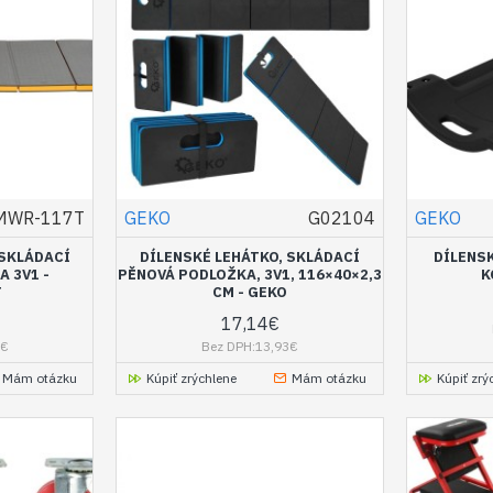
MWR-117T
GEKO
G02104
GEKO
 SKLÁDACÍ
DÍLENSKÉ LEHÁTKO, SKLÁDACÍ
DÍLENSK
 3V1 -
PĚNOVÁ PODLOŽKA, 3V1, 116×40×2,3
K
T
CM - GEKO
17,14€
2€
Bez DPH:13,93€
Mám otázku
Kúpiť zrýchlene
Mám otázku
Kúpiť zrý