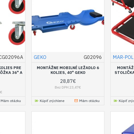
CG02096A
GEKO
G02096
MAR-POL
KOLIES PRE
MONTÁŽNE MOBILNÉ LEŽADLO 6
MONTÁŽN
ÔŽKA 36" A
KOLIES, 40" GEKO
STOLIČKA
28,87€
Bez DPH:23,47€
7€
Mám otázku
Kúpiť zrýchlene
Mám otázku
Kúpiť zrý