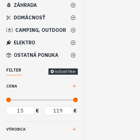
ZÁHRADA
DOMÁCNOSŤ
CAMPING, OUTDOOR
ELEKTRO
OSTATNÁ PONUKA
FILTER
Vyčistiť filter
CENA
€
€
VÝROBCA