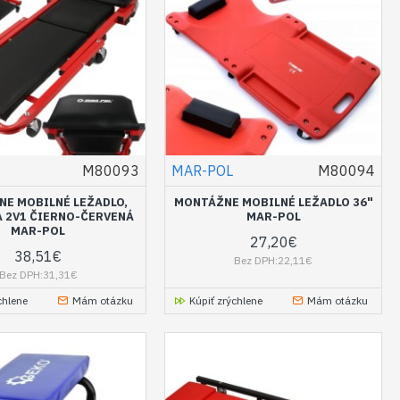
M80093
MAR-POL
M80094
E MOBILNÉ LEŽADLO,
MONTÁŽNE MOBILNÉ LEŽADLO 36"
 2V1 ČIERNO-ČERVENÁ
MAR-POL
MAR-POL
27,20€
38,51€
Bez DPH:22,11€
Bez DPH:31,31€
chlene
Mám otázku
Kúpiť zrýchlene
Mám otázku