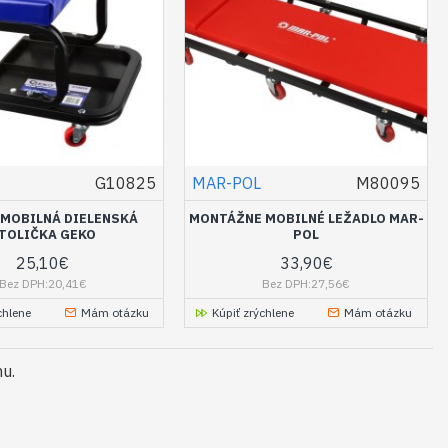
G10825
MAR-POL
M80095
 MOBILNÁ DIELENSKÁ
MONTÁŽNE MOBILNÉ LEŽADLO MAR-
TOLIČKA GEKO
POL
25,10€
33,90€
Bez DPH:20,41€
Bez DPH:27,56€
chlene
Mám otázku
Kúpiť zrýchlene
Mám otázku
mu.