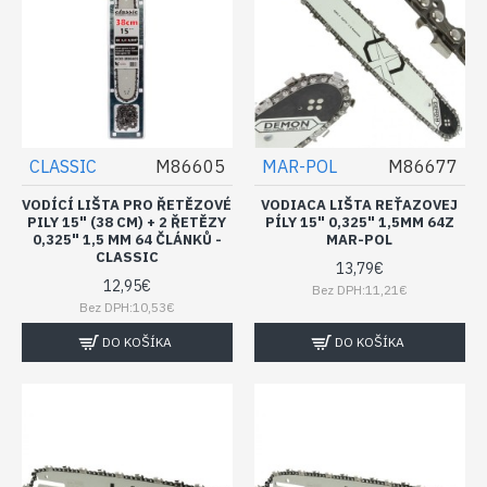
CLASSIC
M86605
MAR-POL
M86677
VODÍCÍ LIŠTA PRO ŘETĚZOVÉ
VODIACA LIŠTA REŤAZOVEJ
PILY 15" (38 CM) + 2 ŘETĚZY
PÍLY 15" 0,325" 1,5MM 64Z
0,325" 1,5 MM 64 ČLÁNKŮ -
MAR-POL
CLASSIC
13,79€
12,95€
Bez DPH:11,21€
Bez DPH:10,53€
DO KOŠÍKA
DO KOŠÍKA