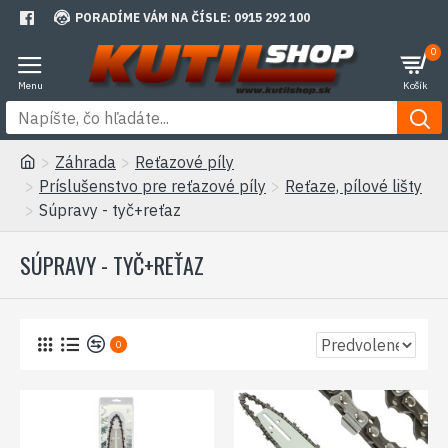
PORADÍME VÁM NA ČÍSLE: 0915 292 100
0
Záhrada
Reťazové píly
Príslušenstvo pre reťazové píly
Reťaze, pílové lišty
Súpravy - tyč+reťaz
SÚPRAVY - TYČ+REŤAZ
0