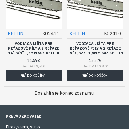
KELTIN
K02411
KELTIN
K02410
VODIACA LIŠTA PRE
VODIACA LIŠTA PRE
REŤAZOVÉ PÍLY A 2 REŤAZE
REŤAZOVÉ PÍLY A 2 REŤAZE
14" 3/8" 1,3MM 50Z KELTIN
15" 0,325" 1,5MM 64Z KELTIN
11,69€
13,37€
Bez DPH:9,51€
Bez DPH:10,87€
DO KOŠÍKA
DO KOŠÍKA
Dosiahli ste koniec zoznamu.
PREVÁDZKOVATEĽ
Firesystem, s. r. o.