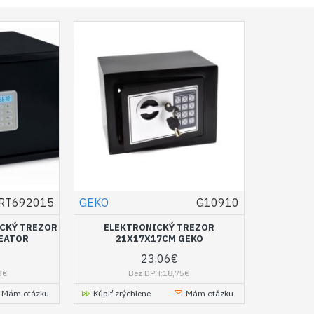
RT692015
GEKO
G10910
ICKÝ TREZOR
ELEKTRONICKÝ TREZOR
REATOR
21X17X17CM GEKO
23,06€
3€
Bez DPH:18,75€
Mám otázku
Kúpiť zrýchlene
Mám otázku