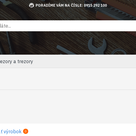
PORADÍME VÁM NA ČÍSLE: 0915 292 100
ezory a trezory
ť výrobok
0