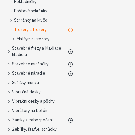
Pokladničky
Poštové schránky
Schránky na kľúče
Trezory a trezory
Malé/mini trezory
Stavebné frézy a kladiace
kladidlá
Stavebné miešačky
Stavebné náradie
Sušičky muriva
Vibračné dosky
Vibrační desky a pěchy
Vibrátory na betón
Zámky a zabezpečení
Žebříky, štafle, schůdky