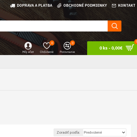
DOPRAVA A PLATBA
OBCHODNÉ PODMIENKY
KONTAKT
0
0
0 ks - 0,00€
Môj účet
Obľúbené
Porovnanie
Zoradiť podľa: