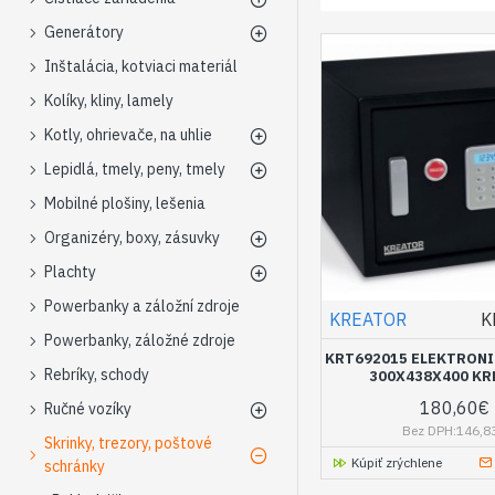
Generátory
Inštalácia, kotviaci materiál
Kolíky, kliny, lamely
Kotly, ohrievače, na uhlie
Lepidlá, tmely, peny, tmely
Mobilné plošiny, lešenia
Organizéry, boxy, zásuvky
Plachty
Powerbanky a záložní zdroje
KREATOR
K
Powerbanky, záložné zdroje
KRT692015 ELEKTRON
Rebríky, schody
300X438X400 K
180,60€
Ručné vozíky
Bez DPH:146,8
Skrinky, trezory, poštové
Kúpiť zrýchlene
schránky