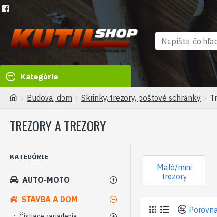
Kategórie
Budova, dom
Skrinky, trezory, poštové schránky
Tr
TREZORY A TREZORY
KATEGÓRIE
Malé/mini
trezory
AUTO-MOTO
STAVBA A DOM
Porovna
Čistiace zariadenia