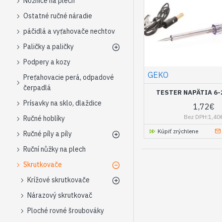
Nožnice na plech
Ostatné ručné náradie
páčidlá a vyťahovače nechtov
Paličky a paličky
Podpery a kozy
GEKO
Preťahovacie perá, odpadové
čerpadlá
TESTER NAPÄTIA 6-
Prísavky na sklo, dlaždice
1,72€
Bez DPH:1,40
Ručné hoblíky
Kúpiť zrýchlene
Ručné píly a píly
Ruční nůžky na plech
Skrutkovače
Krížové skrutkovače
Nárazový skrutkovač
Ploché rovné šroubováky