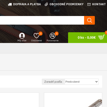
DOPRAVA A PLATBA
OBCHODNÉ PODMIENKY
KONTAKT
0
0
0 ks - 0,00€
Môj účet
Obľúbené
Porovnanie
Zoradiť podľa: