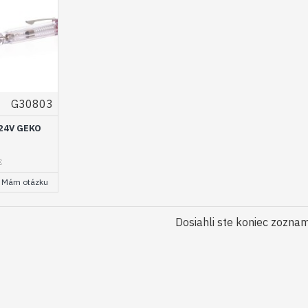
G30803
24V GEKO
€
Mám otázku
Dosiahli ste koniec zozna