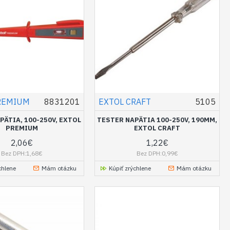
REMIUM
8831201
EXTOL CRAFT
5105
PÄTIA, 100-250V, EXTOL
TESTER NAPÄTIA 100-250V, 190MM,
PREMIUM
EXTOL CRAFT
2,06€
1,22€
Bez DPH:1,68€
Bez DPH:0,99€
chlene
Mám otázku
Kúpiť zrýchlene
Mám otázku