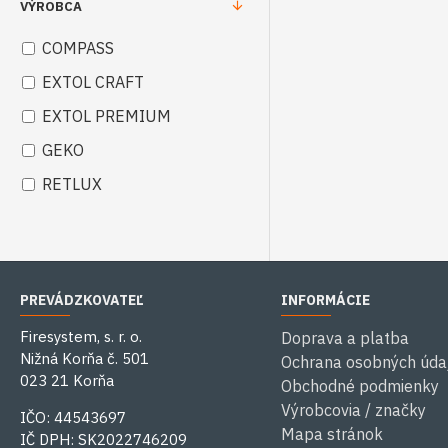
VÝROBCA
COMPASS
EXTOL CRAFT
EXTOL PREMIUM
GEKO
RETLUX
PREVÁDZKOVATEĽ
INFORMÁCIE
Firesystem, s. r. o.
Doprava a platba
Nižná Korňa č. 501
Ochrana osobných úda
023 21 Korňa
Obchodné podmienky
Výrobcovia / značky
IČO: 44543697
Mapa stránok
IČ DPH: SK2022746209