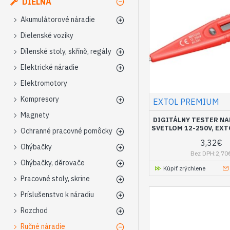
DIELŇA
Akumulátorové náradie
Dielenské vozíky
Dílenské stoly, skříně, regály
Elektrické náradie
Elektromotory
Kompresory
EXTOL PREMIUM
Magnety
DIGITÁLNY TESTER NA
SVETLOM 12-250V, EX
Ochranné pracovné pomôcky
3,32€
Ohýbačky
Bez DPH:2,70
Ohýbačky, děrovače
Kúpiť zrýchlene
Pracovné stoly, skrine
Príslušenstvo k náradiu
Rozchod
Ručné náradie