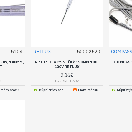
5104
RETLUX
50002520
COMPAS
50V, 140MM,
RPT 110 FÁZY. VEĽKÝ 190MM 100-
COMPASS
FT
400V RETLUX
2,06€
€
Bez DPH:1,68€
Mám otázku
Kúpiť zrýchlene
Mám otázku
Kúpiť zrý