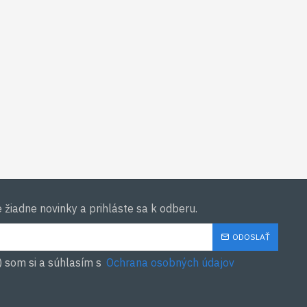
žiadne novinky a prihláste sa k odberu.
ODOSLAŤ
) som si a súhlasím s
Ochrana osobných údajov