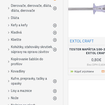
Dierovače, dierovače, dláta,
dláta, dierovače
Dláta
Kefy a kefy
Kladivá
Kliešte
EXTOL CRAFT
Kohútiky, sťahováky skrutiek,
TESTER NAPÄTIA 100-2
súpravy na opravu závitov
EXTOL CRA
Kopírovanie šablón do
0,80€
profilov
Bez DPH:0,65
Kovadliny
Kúpiť zrýchlene
Kufre, prepravky, tašky a
opasky
Lisy a maznice
Nože