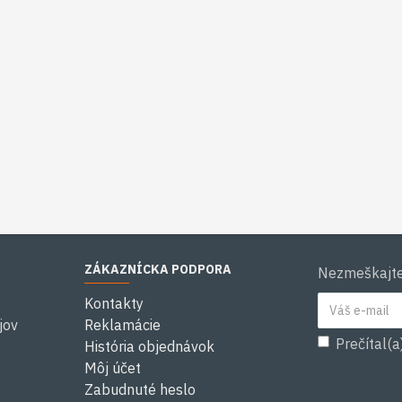
ZÁKAZNÍCKA PODPORA
Nezmeškajte 
Kontakty
jov
Reklamácie
Prečítal(a
História objednávok
Môj účet
Zabudnuté heslo