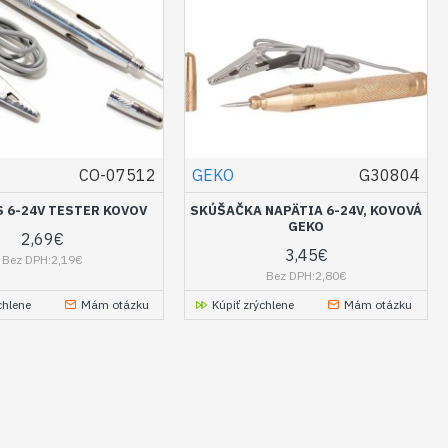
S
CO-07512
GEKO
G30804
 6-24V TESTER KOVOV
SKÚŠAČKA NAPÄTIA 6-24V, KOVOVÁ
GEKO
2,69€
3,45€
Bez DPH:2,19€
Bez DPH:2,80€
chlene
Mám otázku
Kúpiť zrýchlene
Mám otázku