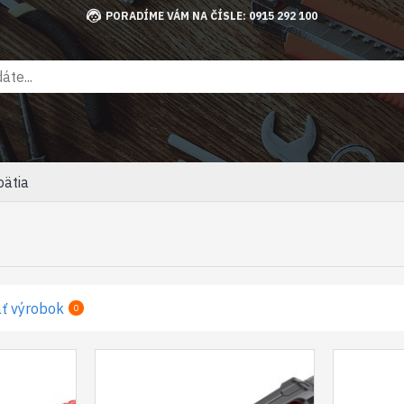
PORADÍME VÁM NA ČÍSLE: 0915 292 100
ätia
ť výrobok
0