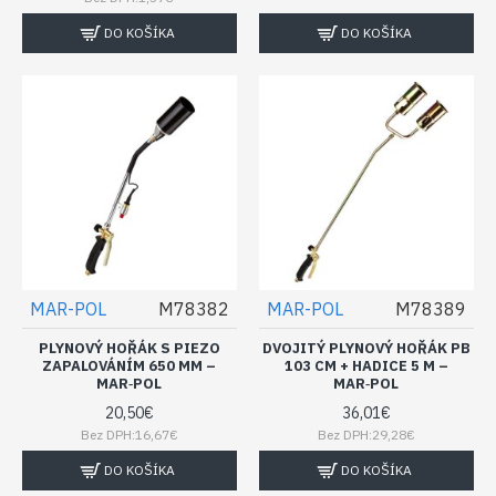
DO KOŠÍKA
DO KOŠÍKA
MAR-POL
M78382
MAR-POL
M78389
PLYNOVÝ HOŘÁK S PIEZO
DVOJITÝ PLYNOVÝ HOŘÁK PB
ZAPALOVÁNÍM 650 MM –
103 CM + HADICE 5 M –
MAR‑POL
MAR‑POL
20,50€
36,01€
Bez DPH:16,67€
Bez DPH:29,28€
DO KOŠÍKA
DO KOŠÍKA