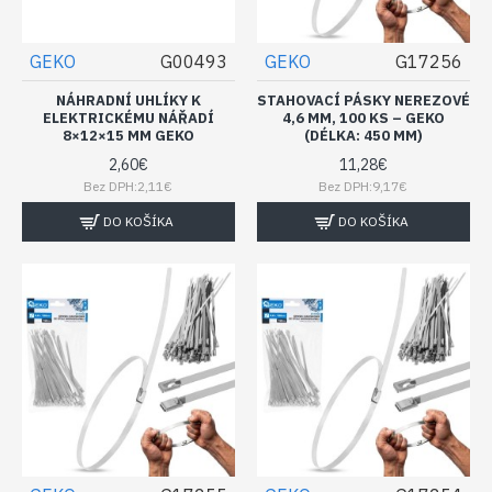
GEKO
G00493
GEKO
G17256
NÁHRADNÍ UHLÍKY K
STAHOVACÍ PÁSKY NEREZOVÉ
ELEKTRICKÉMU NÁŘADÍ
4,6 MM, 100 KS – GEKO
8×12×15 MM GEKO
(DÉLKA: 450 MM)
2,60€
11,28€
Bez DPH:2,11€
Bez DPH:9,17€
DO KOŠÍKA
DO KOŠÍKA