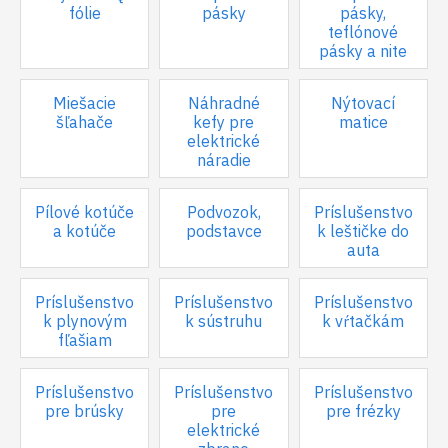
fólie
pásky
pásky,
teflónové
pásky a nite
Miešacie
Náhradné
Nýtovací
šľahače
kefy pre
matice
elektrické
náradie
Pílové kotúče
Podvozok,
Príslušenstvo
a kotúče
podstavce
k leštičke do
auta
Príslušenstvo
Príslušenstvo
Príslušenstvo
k plynovým
k sústruhu
k vŕtačkám
fľašiam
Príslušenstvo
Príslušenstvo
Príslušenstvo
pre brúsky
pre
pre frézky
elektrické