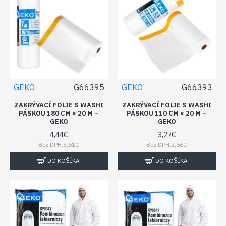
GEKO
G66395
GEKO
G66393
ZAKRÝVACÍ FOLIE S WASHI
ZAKRÝVACÍ FOLIE S WASHI
PÁSKOU 180 CM × 20 M –
PÁSKOU 110 CM × 20 M –
GEKO
GEKO
4,44€
3,27€
Bez DPH:3,61€
Bez DPH:2,66€
DO KOŠÍKA
DO KOŠÍKA