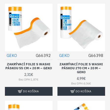
GEKO
G66392
GEKO
G66398
ZAKRÝVACÍ FOLIE S WASHI
ZAKRÝVACÍ FOLIE S WASHI
PÁSKOU 55 CM × 20 M – GEKO
PÁSKOU 270 CM × 20 M –
GEKO
2,31€
4,99€
Bez DPH:1,87€
Bez DPH:4,06€
DO KOŠÍKA
DO KOŠÍKA