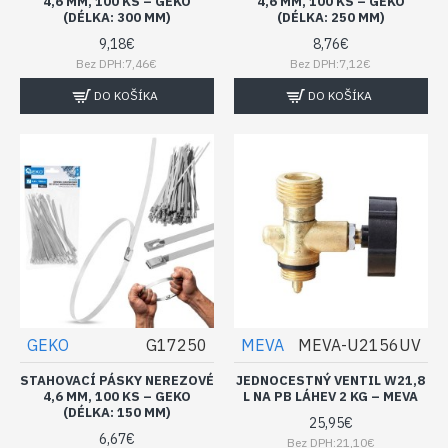
4,6 MM, 100 KS – GEKO
4,6 MM, 100 KS – GEKO
(DÉLKA: 300 MM)
(DÉLKA: 250 MM)
9,18€
8,76€
Bez DPH:7,46€
Bez DPH:7,12€
DO KOŠÍKA
DO KOŠÍKA
GEKO
G17250
MEVA
MEVA-U2156UV
STAHOVACÍ PÁSKY NEREZOVÉ
JEDNOCESTNÝ VENTIL W21,8
4,6 MM, 100 KS – GEKO
L NA PB LÁHEV 2 KG – MEVA
(DÉLKA: 150 MM)
25,95€
6,67€
Bez DPH:21,10€