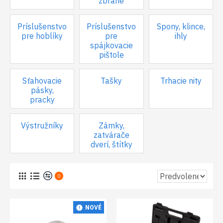
zbrane
Príslušenstvo
Príslušenstvo
Spony, klince,
pre hoblíky
pre
ihly
spájkovacie
pištole
Sťahovacie
Tašky
Trhacie nity
pásky,
pracky
Výstružníky
Zámky,
zatvárače
dverí, štítky
0
NOVÉ