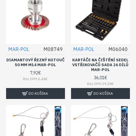
MAR-POL
M08749
MAR-POL
M06040
DIAMANTOVÝ ŘEZNÝ KOTOUČ
KARTÁČE NA ČIŠTĚNÍ SEDEL
50 MM M14 MAR-POL
VSTŘIKOVAČŮ SADA 26 DÍLŮ
MAR-POL
7,92€
36,01€
Bez DPH:6,44€
Bez DPH:29,28€
DO KOŠÍKA
DO KOŠÍKA