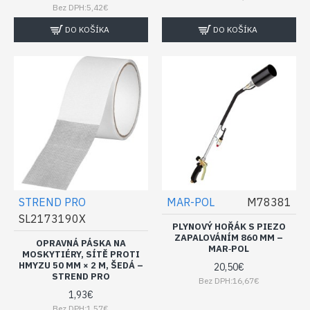
Bez DPH:5,42€
DO KOŠÍKA
DO KOŠÍKA
STREND PRO
MAR-POL
M78381
SL2173190X
PLYNOVÝ HOŘÁK S PIEZO
ZAPALOVÁNÍM 860 MM –
OPRAVNÁ PÁSKA NA
MAR‑POL
MOSKYTIÉRY, SÍTĚ PROTI
HMYZU 50 MM × 2 M, ŠEDÁ –
20,50€
STREND PRO
Bez DPH:16,67€
1,93€
Bez DPH:1,57€