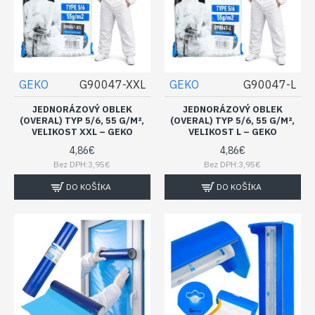
GEKO
G90047-XXL
GEKO
G90047-L
JEDNORÁZOVÝ OBLEK
JEDNORÁZOVÝ OBLEK
(OVERAL) TYP 5/6, 55 G/M²,
(OVERAL) TYP 5/6, 55 G/M²,
VELIKOST XXL – GEKO
VELIKOST L – GEKO
4,86€
4,86€
Bez DPH:3,95€
Bez DPH:3,95€
DO KOŠÍKA
DO KOŠÍKA