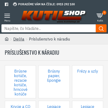
PORADÍME VÁM NA ČÍSLE: 0915 292 100
0
Dielňa
Príslušenstvo k náradiu
PRÍSLUŠENSTVO K NÁRADIU
Brúsne
Brúsny
Frézy a uzly
kotúče,
papier,
rezacie
špongie
kotúče,
hrncové
kotúče
Krycie a CQ
Lepiace
Lepiace