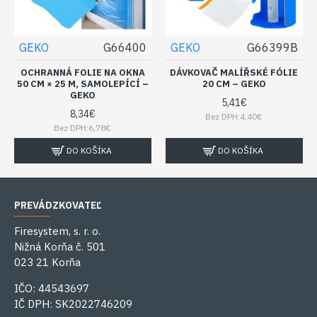
GEKO
G66400
GEKO
G66399B
OCHRANNÁ FOLIE NA OKNA
DÁVKOVAČ MALÍŘSKÉ FÓLIE
50 CM × 25 M, SAMOLEPÍCÍ –
20 CM – GEKO
GEKO
5,41€
8,34€
Bez DPH:4,40€
Bez DPH:6,78€
DO KOŠÍKA
DO KOŠÍKA
PREVÁDZKOVATEĽ
Firesystem, s. r. o.
Nižná Korňa č. 501
023 21 Korňa
IČO: 44543697
IČ DPH: SK2022746209