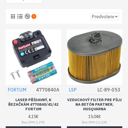
0
FORTUM
4770840A
LSP
LC-89-053
LASER PŘÍDAVNÝ, K
VZDUCHOVÝ FILTER PRE PÍLU
ŘEZAČKÁM 4770840/41/42
NA BETÓN PARTNER,
FORTUM
HUSQVARNA
4,15€
15,04€
Bez DPH:3,37€
Bez DPH:12,23€