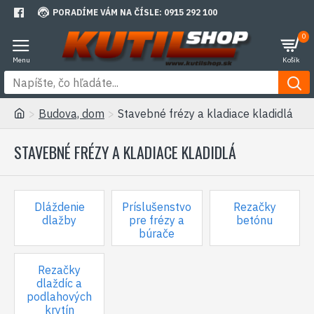
PORADÍME VÁM NA ČÍSLE: 0915 292 100
0
Budova, dom
Stavebné frézy a kladiace kladidlá
STAVEBNÉ FRÉZY A KLADIACE KLADIDLÁ
Dláždenie
Príslušenstvo
Rezačky
dlažby
pre frézy a
betónu
búrače
Rezačky
dlaždíc a
podlahových
krytín