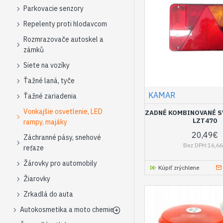
Parkovacie senzory
Repelenty proti hlodavcom
Rozmrazovače autoskel a
zámků
Siete na vozíky
Ťažné laná, tyče
KAMAR
Ťažné zariadenia
Vonkajšie osvetlenie, LED
ZADNÉ KOMBINOVANÉ S
LZT470
rampy, majáky
20,49€
Záchranné pásy, snehové
Bez DPH:16,6
reťaze
Žárovky pro automobily
Kúpiť zrýchlene
Žiarovky
Zrkadlá do auta
Autokosmetika a moto chemie