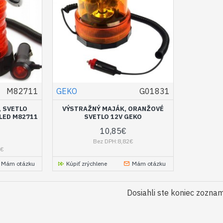
M82711
GEKO
G01831
 SVETLO
VÝSTRAŽNÝ MAJÁK, ORANŽOVÉ
 LED M82711
SVETLO 12V GEKO
10,85€
Bez DPH:8,82€
7€
Mám otázku
Kúpiť zrýchlene
Mám otázku
Dosiahli ste koniec zozna