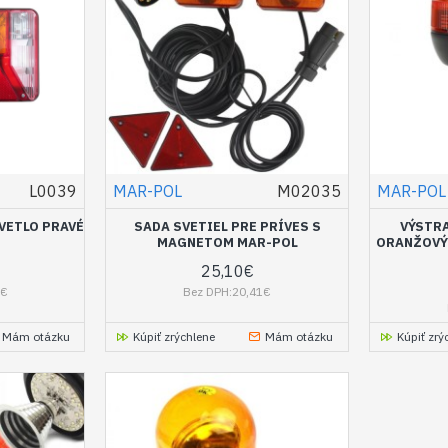
L0039
MAR-POL
M02035
MAR-POL
VETLO PRAVÉ
SADA SVETIEL PRE PRÍVES S
VÝSTRA
MAGNETOM MAR-POL
ORANŽOVÝ 
25,10€
6€
Bez DPH:20,41€
Mám otázku
Kúpiť zrýchlene
Mám otázku
Kúpiť zrý