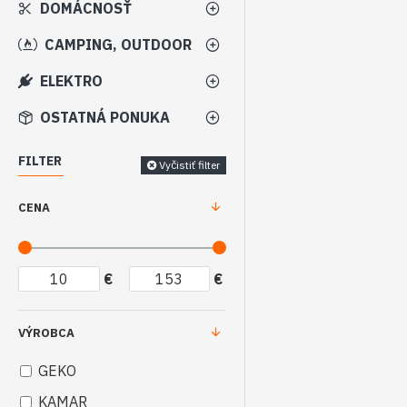
DOMÁCNOSŤ
CAMPING, OUTDOOR
ELEKTRO
OSTATNÁ PONUKA
FILTER
Vyčistiť filter
CENA
€
€
VÝROBCA
GEKO
KAMAR