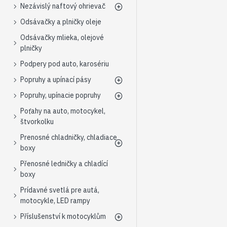
Nezávislý naftový ohrievač
Odsávačky a plničky oleje
Odsávačky mlieka, olejové
plničky
Podpery pod auto, karosériu
Popruhy a upínací pásy
Popruhy, upínacie popruhy
Poťahy na auto, motocykel,
štvorkolku
Prenosné chladničky, chladiace
boxy
Přenosné ledničky a chladící
boxy
Prídavné svetlá pre autá,
motocykle, LED rampy
Příslušenství k motocyklům