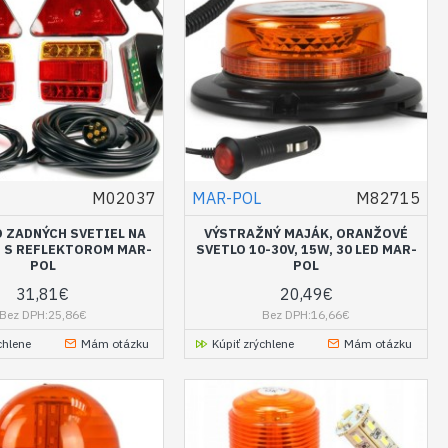
M02037
MAR-POL
M82715
D ZADNÝCH SVETIEL NA
VÝSTRAŽNÝ MAJÁK, ORANŽOVÉ
 S REFLEKTOROM MAR-
SVETLO 10-30V, 15W, 30 LED MAR-
POL
POL
31,81€
20,49€
Bez DPH:25,86€
Bez DPH:16,66€
chlene
Mám otázku
Kúpiť zrýchlene
Mám otázku