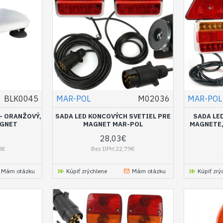
BLK0045
MAR-POL
M02036
MAR-POL
- ORANŽOVÝ,
SADA LED KONCOVÝCH SVETIEL PRE
SADA LE
AGNET
MAGNET MAR-POL
MAGNETE,
28,03€
8€
Bez DPH:22,79€
Mám otázku
Kúpiť zrýchlene
Mám otázku
Kúpiť zrý