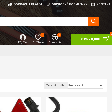
DOPRAVA A PLATBA
OBCHODNÉ PODMIENKY
KONTAKT
0
0
0 ks - 0,00€
Môj účet
Obľúbené
Porovnanie
Zoradiť podľa: