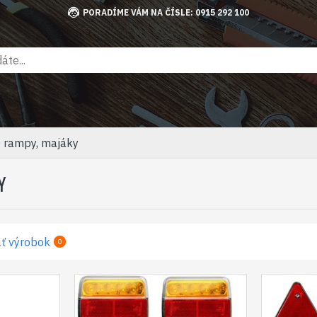
PORADÍME VÁM NA ČÍSLE: 0915 292 100
D rampy, majáky
Y
ť výrobok
0