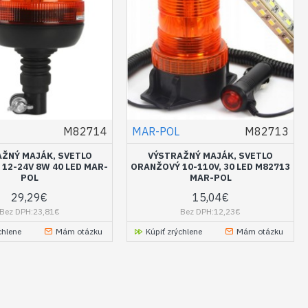
M82714
MAR-POL
M82713
ŽNÝ MAJÁK, SVETLO
VÝSTRAŽNÝ MAJÁK, SVETLO
12-24V 8W 40 LED MAR-
ORANŽOVÝ 10-110V, 30 LED M82713
POL
MAR-POL
29,29€
15,04€
Bez DPH:23,81€
Bez DPH:12,23€
chlene
Mám otázku
Kúpiť zrýchlene
Mám otázku