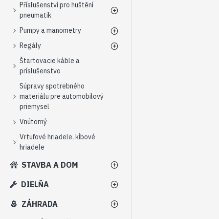
Příslušenství pro huštění
pneumatik
Pumpy a manometry
Regály
Štartovacie káble a
príslušenstvo
Súpravy spotrebného
materiálu pre automobilový
priemysel
Vnútorný
Vrtuľové hriadele, kĺbové
hriadele
STAVBA A DOM
DIELŇA
ZÁHRADA