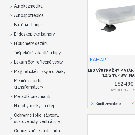
Autokozmetika
Autospotrebiče
Batéria clamps
Endoskopické kamery
Hĺbkomery dezénu
Inšpekčné zrkadlá a lupy
KAMAR
Lekárničky, reflexné vesty
LED VÝSTRAŽNÝ MAJÁK 
Magnetické misky a držiaky
12/24V, 48W, M
Meniče napätia,
152,49€
transformátory
Bez DPH:123,9
Meradlá pneumatík
Kúpiť zrýchlene
Nádoby, misky na olej
Ochranné fólie, zásteny,
soklové lišty, ventilátory
Odpuzovače kun do auta