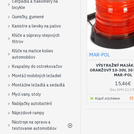
Čerpadlá a tlakomery na
bicykle
Gumičky, gumené
Kanistre a lieviky na palivo
Kľúče a súpravy olejových
filtrov
Kľúče na matice kolies
MAR-POL
automobilov
VÝSTRAŽNÝ MAJÁK,
Kvapaliny do ostrekovačov
ORANŽOVÝ 10-30V, 30
MAR-POL
Montáž mobilných ležadiel
15,46€
Montážne ležadlá a sedadlá
Bez DPH:12,5
Mycí vany, stoly
Kúpiť zrýchlene
Nabíjačky autobatérií
Nájezdové rampy
Nástroje na opravu a
testovanie automobilov