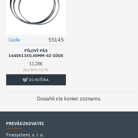
Güde
55145
PÍLOVÝ PÁS
1640X13X0,65MM-6Z GÜDE
11,28€
Bez DPH:9,17€
DO KOŠÍKA
Dosiahli ste koniec zoznamu.
PREVÁDZKOVATEĽ
Firesystem, s. r. o.