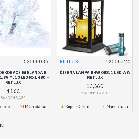
52000035
RETLUX
52000324
DEKORACE GIRLANDA S
ČIERNA LAMPA RHW 008, 1 LED WW
,35 M, 10 LED RXL 480 –
RETLUX
RETLUX
12,56€
4,16€
Bez DPH:10,21€
Bez DPH:3,38€
chlene
Mám otázku
Kúpiť zrýchlene
Mám otázku
mu.