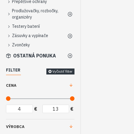
Přepěťové ochrany
Prodlužovačky, rozbočky,
organizéry
Testery baterií
Zásuvky a vypínače
Zvončeky
OSTATNÁ PONUKA
FILTER
Vyčistiť filter
CENA
€
€
VÝROBCA