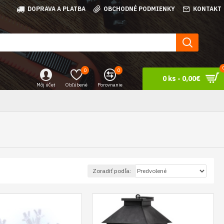
DOPRAVA A PLATBA
OBCHODNÉ PODMIENKY
KONTAKT
0
0
0 ks - 0,00€
Môj účet
Obľúbené
Porovnanie
Zoradiť podľa: