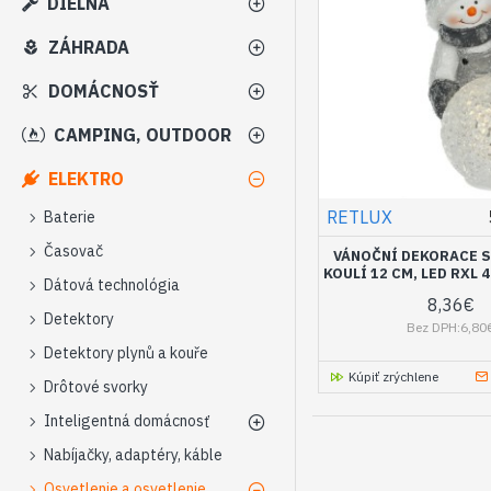
DIELŇA
ZÁHRADA
DOMÁCNOSŤ
CAMPING, OUTDOOR
ELEKTRO
RETLUX
Baterie
Časovač
VÁNOČNÍ DEKORACE S
KOULÍ 12 CM, LED RXL 
Dátová technológia
8,36€
Detektory
Bez DPH:6,80
Detektory plynů a kouře
Kúpiť zrýchlene
Drôtové svorky
Inteligentná domácnosť
Nabíjačky, adaptéry, káble
Osvetlenie a osvetlenie