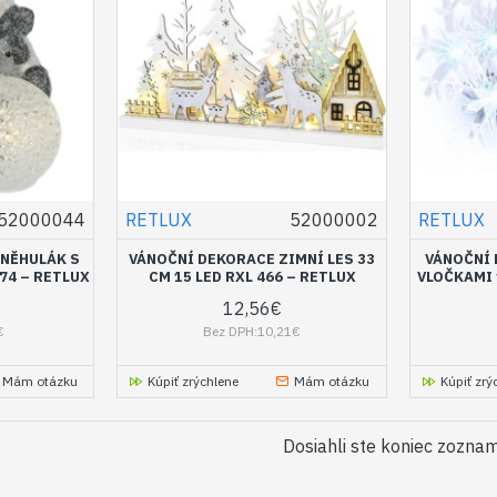
52000044
RETLUX
52000002
RETLUX
NĚHULÁK S
VÁNOČNÍ DEKORACE ZIMNÍ LES 33
VÁNOČNÍ 
474 – RETLUX
CM 15 LED RXL 466 – RETLUX
VLOČKAMI 1
12,56€
€
Bez DPH:10,21€
Mám otázku
Kúpiť zrýchlene
Mám otázku
Kúpiť zrý
Dosiahli ste koniec zozna