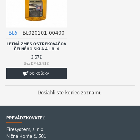
BL6
BL020101-00400
LETNÁ ZMES OSTREKOVAČOV
ČELNÉHO SKLA 4 L BL6
3,57€
Bez DPH:2,91€
DO KOŠÍKA
Dosiahli ste koniec zoznamu.
PREVÁDZKOVATEĽ
Firesystem, s. r. o.
Nižná Korňa č. 501