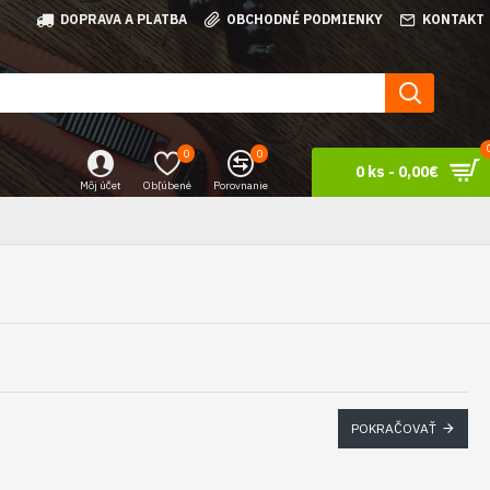
DOPRAVA A PLATBA
OBCHODNÉ PODMIENKY
KONTAKT
0
0
0 ks - 0,00€
Môj účet
Obľúbené
Porovnanie
POKRAČOVAŤ