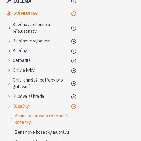
DIELŇA
ZÁHRADA
Bazénová chemie a
příslušenství
Bazénové vybavení
Bazény
Čerpadlá
Grily a krby
Grily, ohniště, potřeby pro
grilování
Hubová záhrada
Kosačky
Akumulátorové a robotické
kosačky
Benzínové kosačky na trávu