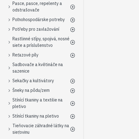
Pasce, pasce, repelenty a
odstrašovače
Poľnohospodárske potreby
Potřeby pro zavlažování
Rastlinné stĺpy, spojivá, nosné
siete a príslušenstvo
Reťazové píly
Sadbovače a květináče na
sazenice
Sekačky a kultivátory
Šneky na pôdu/zem
Stínící tkaniny a textilie na
pletivo
Stínící tkaniny na pletivo
Tieňovacie záhradné látky na
sieťovinu