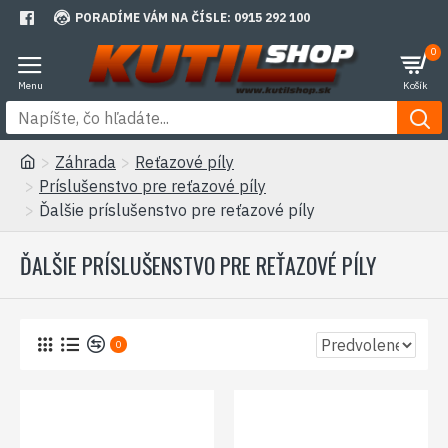
PORADÍME VÁM NA ČÍSLE: 0915 292 100
0
Záhrada
Reťazové píly
Príslušenstvo pre reťazové píly
Ďalšie príslušenstvo pre reťazové píly
ĎALŠIE PRÍSLUŠENSTVO PRE REŤAZOVÉ PÍLY
0