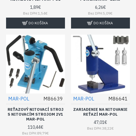
1,89€
6,26€
Bez DPH:1,54€
Bez DPH:5,09€
DO KOŠÍKA
DO KOŠÍKA
MAR-POL
M86639
MAR-POL
M86641
REŤAZOVÝ NITOVACÍ STROJ
ZARIADENIE NA NITOVANIE
S NITOVACÍM STROJOM 2V1
REŤAZÍ MAR-POL
MAR-POL
47,01€
110,44€
Bez DPH:38,22€
Bez DPH:89,79€