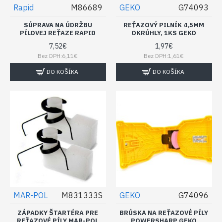
Rapid
M86689
GEKO
G74093
SÚPRAVA NA ÚDRŽBU
REŤAZOVÝ PILNÍK 4,5MM
PÍLOVEJ REŤAZE RAPID
OKRÚHLY, 1KS GEKO
7,52€
1,97€
Bez DPH:6,11€
Bez DPH:1,61€
DO KOŠÍKA
DO KOŠÍKA
MAR-POL
M831333S
GEKO
G74096
ZÁPADKY ŠTARTÉRA PRE
BRÚSKA NA REŤAZOVÉ PÍLY
REŤAZOVÉ PÍLY MAR-POL
POWERSHARP GEKO