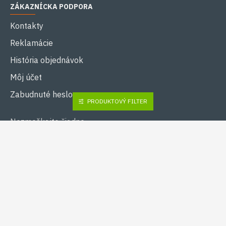
ZÁKAZNÍCKA PODPORA
Kontakty
Reklamácie
História objednávok
Môj účet
Zabudnuté heslo
PRODUKTOVÝ FILTER
Nezmeškajte žiadne
novinky a prihláste sa
k odberu.
ODOSLAŤ
Prečítal(a) som si a
súhlasím s
Ochrana osobných