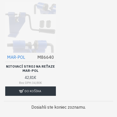
MAR-POL
M86640
NITOVACÍ STROJ NA REŤAZE
MAR-POL
42,81€
Bez DPH:34,80€
DO KOŠÍKA
Dosiahli ste koniec zoznamu.