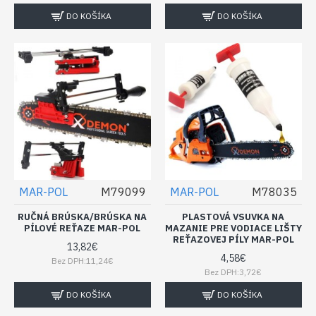
DO KOŠÍKA
DO KOŠÍKA
MAR-POL
M79099
MAR-POL
M78035
RUČNÁ BRÚSKA/BRÚSKA NA
PLASTOVÁ VSUVKA NA
PÍLOVÉ REŤAZE MAR-POL
MAZANIE PRE VODIACE LIŠTY
REŤAZOVEJ PÍLY MAR-POL
13,82€
4,58€
Bez DPH:11,24€
Bez DPH:3,72€
DO KOŠÍKA
DO KOŠÍKA