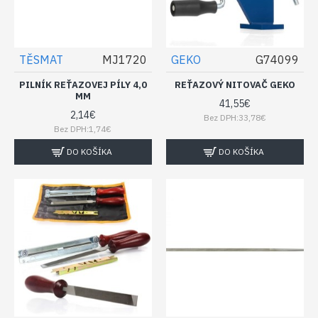
TĚSMAT
MJ1720
GEKO
G74099
PILNÍK REŤAZOVEJ PÍLY 4,0
REŤAZOVÝ NITOVAČ GEKO
MM
41,55€
2,14€
Bez DPH:33,78€
Bez DPH:1,74€
DO KOŠÍKA
DO KOŠÍKA