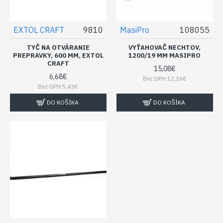
EXTOL CRAFT
9810
MasiPro
108055
TYČ NA OTVÁRANIE
VYŤAHOVAČ NECHTOV,
PREPRAVKY, 600 MM, EXTOL
1200/19 MM MASIPRO
CRAFT
15,08€
6,68€
Bez DPH:12,26€
Bez DPH:5,43€
DO KOŠÍKA
DO KOŠÍKA