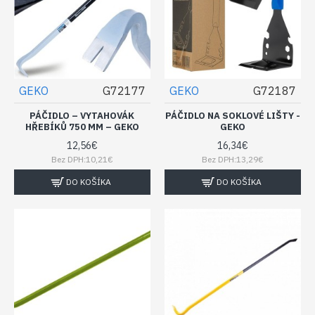
GEKO
G72177
GEKO
G72187
PÁČIDLO – VYTAHOVÁK
PÁČIDLO NA SOKLOVÉ LIŠTY -
HŘEBÍKŮ 750 MM – GEKO
GEKO
12,56€
16,34€
Bez DPH:10,21€
Bez DPH:13,29€
DO KOŠÍKA
DO KOŠÍKA