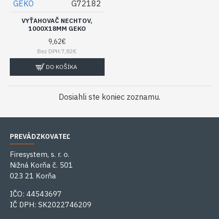
GEKO
G72182
VYŤAHOVAČ NECHTOV,
1000X18MM GEKO
9,62€
Bez DPH:7,82€
DO KOŠÍKA
Dosiahli ste koniec zoznamu.
PREVÁDZKOVATEĽ
Firesystem, s. r. o.
Nižná Korňa č. 501
023 21 Korňa
IČO: 44543697
IČ DPH: SK2022746209