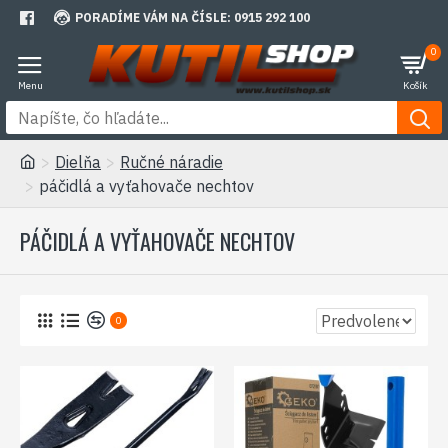
PORADÍME VÁM NA ČÍSLE: 0915 292 100
0
Dielňa
Ručné náradie
páčidlá a vyťahovače nechtov
PÁČIDLÁ A VYŤAHOVAČE NECHTOV
0