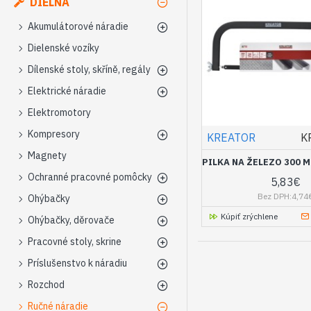
DIELŇA
Akumulátorové náradie
Dielenské vozíky
Dílenské stoly, skříně, regály
Elektrické náradie
Elektromotory
Kompresory
KREATOR
K
Magnety
PILKA NA ŽELEZO 300 
Ochranné pracovné pomôcky
5,83€
Bez DPH:4,74
Ohýbačky
Kúpiť zrýchlene
Ohýbačky, děrovače
Pracovné stoly, skrine
Príslušenstvo k náradiu
Rozchod
Ručné náradie