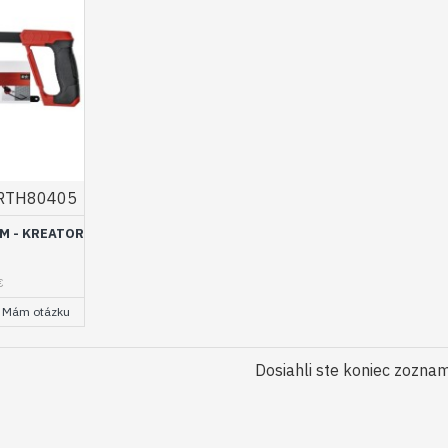
RTH80405
MM - KREATOR
€
Mám otázku
Dosiahli ste koniec zozna