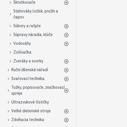
Skrutkovače
Sťahováky ložísk, pružín a
čapov
Súbory a rašple
Súpravy náradia, kľúče
Vodováhy
Zošívačka
Zveráky a svorky
Ruční dílenské nářadí
Svařovací technika
Tužky, popisovače, značkovací
spreje
Ultrazvukové čističky
Veľké dielenské stroje
Zdvíhacia technika