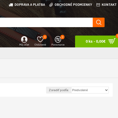
DOPRAVA A PLATBA
OBCHODNÉ PODMIENKY
KONTAKT
0
0
0 ks - 0,00€
Môj účet
Obľúbené
Porovnanie
Zoradiť podľa: