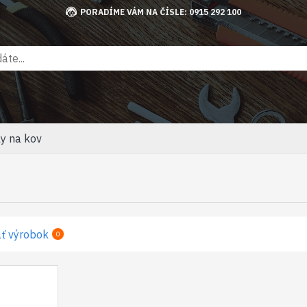
PORADÍME VÁM NA ČÍSLE: 0915 292 100
ly na kov
ť výrobok
0