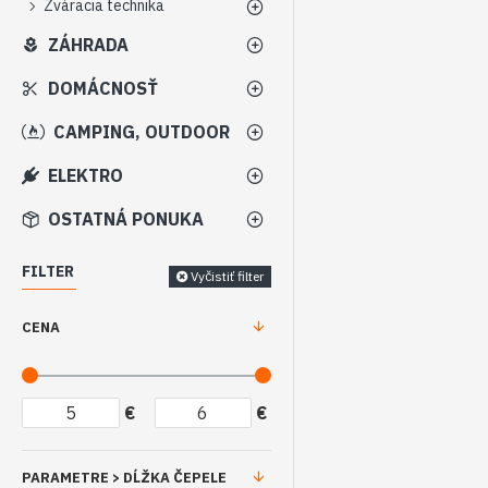
Zváracia technika
ZÁHRADA
DOMÁCNOSŤ
CAMPING, OUTDOOR
ELEKTRO
OSTATNÁ PONUKA
FILTER
Vyčistiť filter
CENA
€
€
PARAMETRE > DĹŽKA ČEPELE