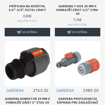
PRÍPOJKA NA KOHÚTIK,
GARDENA T-KUS 25 MM X
1/2"-3/4", EXTOL CRAFT
VONKAJŠÍ ZÁVIT 1/2" 2786-
20
0,80€
7,35€
Bez DPH:0,65€
Bez DPH:5,98€
DO KOŠÍKA
DO KOŠÍKA
GARDENA
2763-20
GARDENA
1989-20
GARDENA KONEKTOR 25 MM X
GARDENA PRIPOJOVACIA
VONKAJŠÍ ZÁVIT 1" 2763-20
SÚPRAVA PRE ZAVLAŽOVAČ