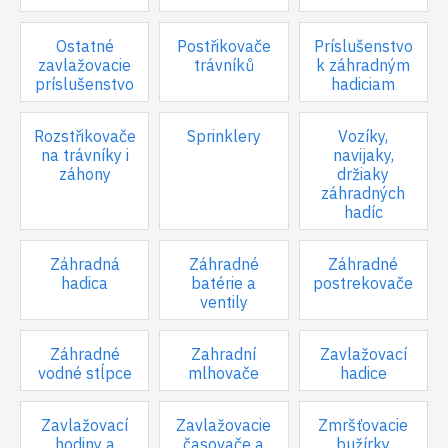
Ostatné
Postřikovače
Príslušenstvo
zavlažovacie
trávníků
k záhradným
príslušenstvo
hadiciam
Rozstřikovače
Sprinklery
Vozíky,
na trávníky i
navijaky,
záhony
držiaky
záhradných
hadíc
Záhradná
Záhradné
Záhradné
hadica
batérie a
postrekovače
ventily
Záhradné
Zahradní
Zavlažovací
vodné stĺpce
mlhovače
hadice
Zavlažovací
Zavlažovacie
Zmršťovacie
hodiny a
časovače a
bužírky