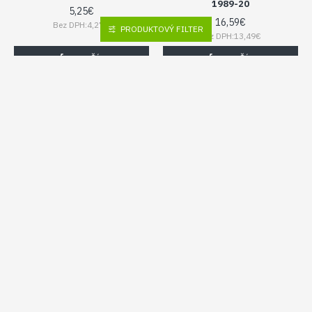
1989-20
5,25€
16,59€
Bez DPH:4,27€
PRODUKTOVÝ FILTER
Bez DPH:13,49€
DO KOŠÍKA
DO KOŠÍKA
GARDENA
1254-29
GARDENA
1280-20
GARDENA V1 VENTILOVÁ
GARDENA PRIPOJOVACÍ
SKRINKA (BEZ VENTILU)
KÁBEL, 15 M 1280-20
1254-29
55,45€
48,73€
Bez DPH:45,08€
Bez DPH:39,62€