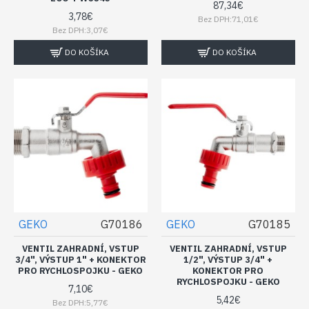
87,34€
3,78€
Bez DPH:71,01€
Bez DPH:3,07€
DO KOŠÍKA
DO KOŠÍKA
GEKO
G70186
GEKO
G70185
VENTIL ZAHRADNÍ, VSTUP
VENTIL ZAHRADNÍ, VSTUP
3/4", VÝSTUP 1" + KONEKTOR
1/2", VÝSTUP 3/4" +
PRO RYCHLOSPOJKU - GEKO
KONEKTOR PRO
RYCHLOSPOJKU - GEKO
7,10€
5,42€
Bez DPH:5,77€