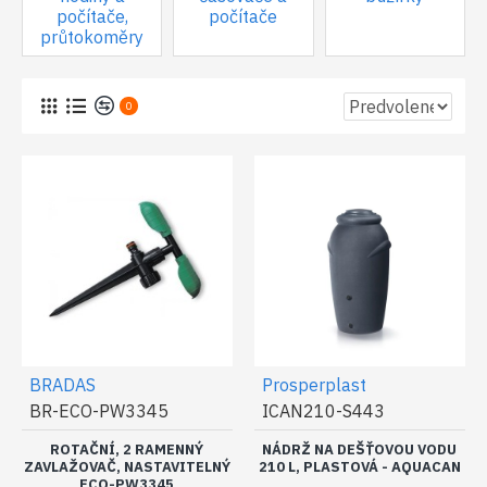
počítače,
počítače
průtokoměry
0
BRADAS
Prosperplast
BR-ECO-PW3345
ICAN210-S443
ROTAČNÍ, 2 RAMENNÝ
NÁDRŽ NA DEŠŤOVOU VODU
ZAVLAŽOVAČ, NASTAVITELNÝ
210 L, PLASTOVÁ - AQUACAN
ECO-PW3345