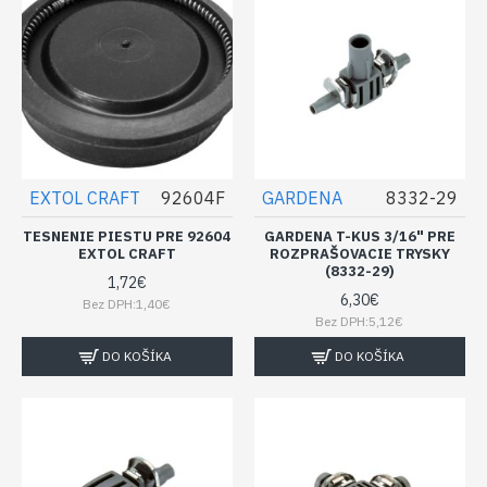
EXTOL CRAFT
92604F
GARDENA
8332-29
TESNENIE PIESTU PRE 92604
GARDENA T-KUS 3/16" PRE
EXTOL CRAFT
ROZPRAŠOVACIE TRYSKY
(8332-29)
1,72€
6,30€
Bez DPH:1,40€
Bez DPH:5,12€
DO KOŠÍKA
DO KOŠÍKA