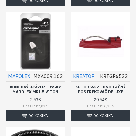
DO KOŠÍKA
DO KOŠÍKA
MAROLEX
MXA009.162
KREATOR
KRTGR6522
KONCOVÝ UZÁVER TRYSKY
KRTGR6522 - OSCILAČNÝ
MAROLEX MR1.5 VITON
POSTREKOVAČ DELUXE
3,53€
20,54€
Bez DPH:2,87€
Bez DPH:16,70€
DO KOŠÍKA
DO KOŠÍKA