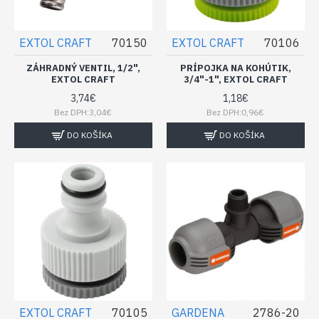
EXTOL CRAFT
70150
EXTOL CRAFT
70106
ZÁHRADNÝ VENTIL, 1/2",
PRÍPOJKA NA KOHÚTIK,
EXTOL CRAFT
3/4"-1", EXTOL CRAFT
3,74€
1,18€
Bez DPH:3,04€
Bez DPH:0,96€
DO KOŠÍKA
DO KOŠÍKA
EXTOL CRAFT
70105
GARDENA
2786-20