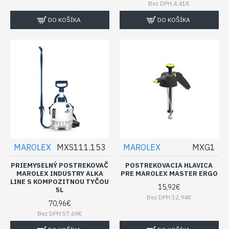
Bez DPH:4,41€
DO KOŠÍKA
DO KOŠÍKA
MAROLEX
MXS111.153
MAROLEX
MXG1
PRIEMYSELNÝ POSTREKOVAČ
POSTREKOVACIA HLAVICA
MAROLEX INDUSTRY ALKA
PRE MAROLEX MASTER ERGO
LINE S KOMPOZITNOU TYČOU
15,92€
5L
Bez DPH:12,94€
70,96€
Bez DPH:57,69€