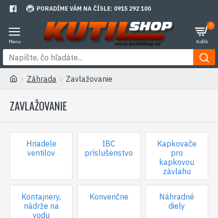
PORADÍME VÁM NA ČÍSLE: 0915 292 100
0
Záhrada
Zavlažovanie
ZAVLAŽOVANIE
Hriadele
IBC
Kapkovače
ventilov
príslušenstvo
pro
kapkovou
závlahu
Kontajnery,
Konvenčne
Náhradné
nádrže na
diely
vodu