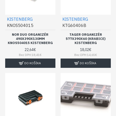
KISTENBERG
KISTENBERG
KNOS504015
KTG60406B
NOR DUO ORGANIZÉR
TAGER ORGANIZÉR
490X390X130MM
577X390X60 (KRABICE)
KNOS504015 KISTENBERG
KISTENBERG
22,64€
18,02€
Bez DPH:18,41€
Bez DPH:14,65€
DO KOŠÍKA
DO KOŠÍKA