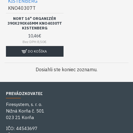
KISTENBERG
KNO40307T
NORT 16" ORGANIZÉR
390X290X65MM KNO40307T
KISTENBERG
10,46€
Bez DPH:8,50€
DO KOŠÍKA
Dosiahli ste koniec zoznamu.
PREVÁDZKOVATEĽ
Firesystem, s. r. o.
Nižná Korňa č. 501
023 21 Korňa
IČO: 44543697