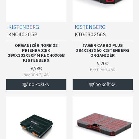
KISTENBERG
KISTENBERG
KNO40305B
KTGC30256S
ORGANIZÉR NORB 32
TAGER CARBO PLUS
PRIEHRADIEK
284X243X60 KISTENBERG
399X303X50MM KNO40305B
ORGANIZÉR
KISTENBERG
9,20€
8,78€
Bez DPH:7,48€
Bez DPH:7,14€
DO KOŠÍKA
DO KOŠÍKA