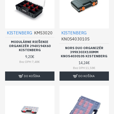
KISTENBERG
KMS3020
KISTENBERG
KNOS403010S
MODULÁRNE RIEŠENIE
ORGANIZÉR 294X194X60
NORS DUO ORGANIZÉR
KISTENBERG
399X303X100MM
KNOS403010S KISTENBERG
9,20€
Bez DPH:7,48€
14,24€
Bez DPH:11,58€
DO KOŠÍKA
DO KOŠÍKA