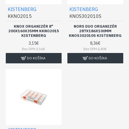
KISTENBERG
KISTENBERG
KKNO2015
KNOS302010S
KNOX ORGANIZÉR 8"
NORS DUO ORGANIZÉR
200X160X35MM KKNO2015
287X186X100MM
KISTENBERG
KNOS302010S KISTENBERG
3,15€
8,36€
Bez DPH:2,56€
Bez DPH:6,80€
DO KOŠÍKA
DO KOŠÍKA