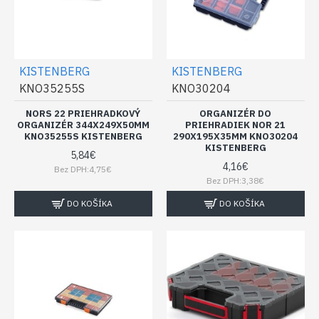
KISTENBERG
KISTENBERG
KNO35255S
KNO30204
NORS 22 PRIEHRADKOVÝ
ORGANIZÉR DO
ORGANIZÉR 344X249X50MM
PRIEHRADIEK NOR 21
KNO35255S KISTENBERG
290X195X35MM KNO30204
KISTENBERG
5,84€
4,16€
Bez DPH:4,75€
Bez DPH:3,38€
DO KOŠÍKA
DO KOŠÍKA