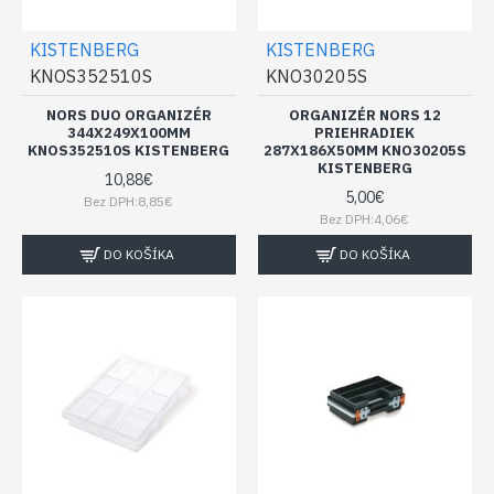
KISTENBERG
KISTENBERG
KNOS352510S
KNO30205S
NORS DUO ORGANIZÉR
ORGANIZÉR NORS 12
344X249X100MM
PRIEHRADIEK
KNOS352510S KISTENBERG
287X186X50MM KNO30205S
KISTENBERG
10,88€
5,00€
Bez DPH:8,85€
Bez DPH:4,06€
DO KOŠÍKA
DO KOŠÍKA