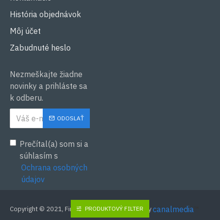
História objednávok
Môj účet
Zabudnuté heslo
Nezmeškajte žiadne
novinky a prihláste sa
k odberu.
ODOSLAŤ
Prečítal(a) som si a
súhlasím s
Ochrana osobných
údajov
canalmedia
™
PRODUKTOVÝ FILTER
Copyright © 2021, Firesystem, s. r. o. Created by