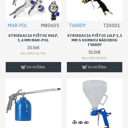
MAR-POL
M80605
TVARDY
T20001
STRIEKACIA PIŠTOĽ HVLP,
STRIEKACIA PIŠTOĽ LVLP 1,3
1,4 MM MAR-POL
MM S HORNOU NÁDOBOU
TVARDY
20,56€
50,00€
Bez DPH:16,72€
Bez DPH:40,65€
DO KOŠÍKA
DO KOŠÍKA