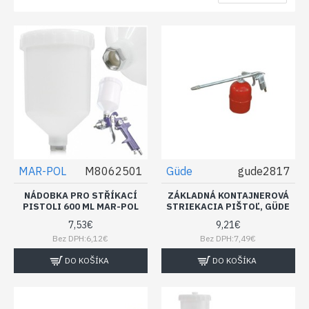
MAR-POL
M8062501
Güde
gude2817
NÁDOBKA PRO STŘÍKACÍ
ZÁKLADNÁ KONTAJNEROVÁ
PISTOLI 600 ML MAR-POL
STRIEKACIA PIŠTOĽ, GÜDE
7,53€
9,21€
Bez DPH:6,12€
Bez DPH:7,49€
DO KOŠÍKA
DO KOŠÍKA