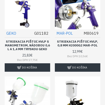
GEKO
G01182
MAR-POL
M80619
STRIEKACIA PIŠTOĽ HVLP S
STRIEKACIA PIŠTOĽ HVLP,
MANOMETROM, NÁDOBOU 0,6
0,8 MM H2000G2 MAR-POL
L A 1,4 MM TRYSKOU GEKO
12,99€
21,83€
Bez DPH:10,56€
Bez DPH:17,75€
DO KOŠÍKA
DO KOŠÍKA