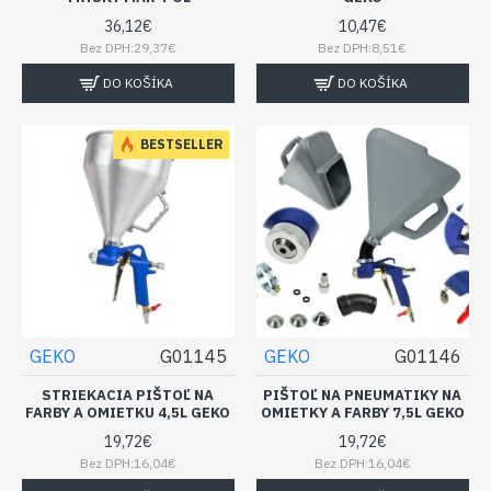
36,12€
10,47€
Bez DPH:29,37€
Bez DPH:8,51€
DO KOŠÍKA
DO KOŠÍKA
BESTSELLER
GEKO
G01145
GEKO
G01146
STRIEKACIA PIŠTOĽ NA
PIŠTOĽ NA PNEUMATIKY NA
FARBY A OMIETKU 4,5L GEKO
OMIETKY A FARBY 7,5L GEKO
19,72€
19,72€
Bez DPH:16,04€
Bez DPH:16,04€