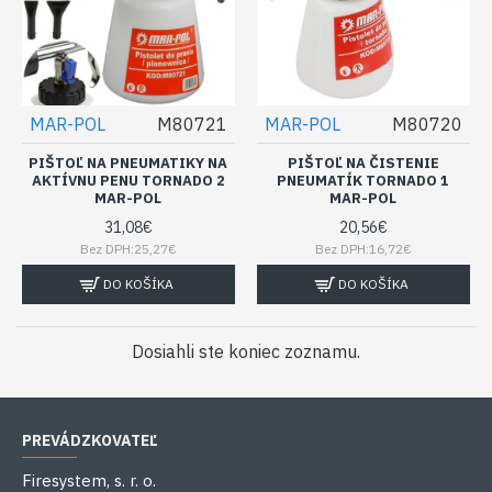
MAR-POL
M80721
MAR-POL
M80720
PIŠTOĽ NA PNEUMATIKY NA
PIŠTOĽ NA ČISTENIE
AKTÍVNU PENU TORNADO 2
PNEUMATÍK TORNADO 1
MAR-POL
MAR-POL
31,08€
20,56€
Bez DPH:25,27€
Bez DPH:16,72€
DO KOŠÍKA
DO KOŠÍKA
Dosiahli ste koniec zoznamu.
PREVÁDZKOVATEĽ
Firesystem, s. r. o.