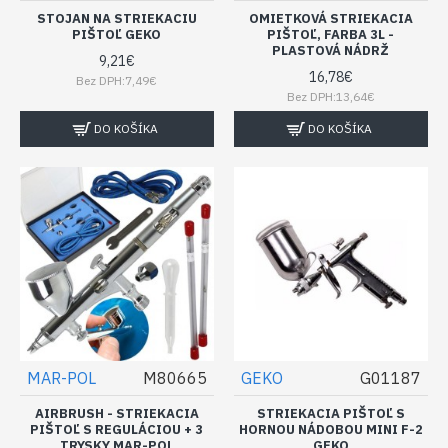
STOJAN NA STRIEKACIU
OMIETKOVÁ STRIEKACIA
PIŠTOĽ GEKO
PIŠTOĽ, FARBA 3L -
PLASTOVÁ NÁDRŽ
9,21€
16,78€
Bez DPH:7,49€
Bez DPH:13,64€
DO KOŠÍKA
DO KOŠÍKA
MAR-POL
M80665
GEKO
G01187
AIRBRUSH - STRIEKACIA
STRIEKACIA PIŠTOĽ S
PIŠTOĽ S REGULÁCIOU + 3
HORNOU NÁDOBOU MINI F-2
TRYSKY MAR-POL
GEKO