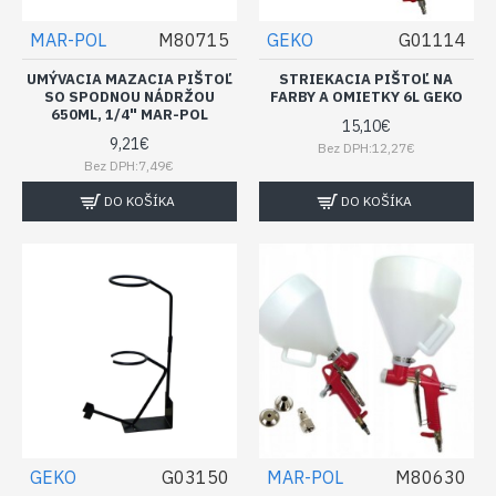
MAR-POL
M80715
GEKO
G01114
UMÝVACIA MAZACIA PIŠTOĽ
STRIEKACIA PIŠTOĽ NA
SO SPODNOU NÁDRŽOU
FARBY A OMIETKY 6L GEKO
650ML, 1/4" MAR-POL
15,10€
9,21€
Bez DPH:12,27€
Bez DPH:7,49€
DO KOŠÍKA
DO KOŠÍKA
GEKO
G03150
MAR-POL
M80630