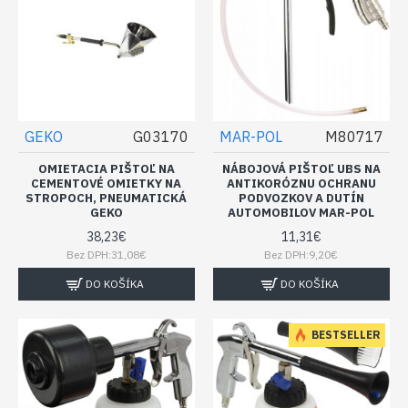
GEKO
G03170
MAR-POL
M80717
OMIETACIA PIŠTOĽ NA
NÁBOJOVÁ PIŠTOĽ UBS NA
CEMENTOVÉ OMIETKY NA
ANTIKORÓZNU OCHRANU
STROPOCH, PNEUMATICKÁ
PODVOZKOV A DUTÍN
GEKO
AUTOMOBILOV MAR-POL
38,23€
11,31€
Bez DPH:31,08€
Bez DPH:9,20€
DO KOŠÍKA
DO KOŠÍKA
BESTSELLER