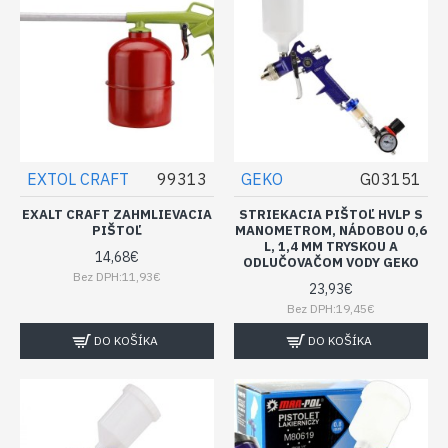
EXTOL CRAFT
99313
GEKO
G03151
EXALT CRAFT ZAHMLIEVACIA
STRIEKACIA PIŠTOĽ HVLP S
PIŠTOĽ
MANOMETROM, NÁDOBOU 0,6
L, 1,4 MM TRYSKOU A
14,68€
ODLUČOVAČOM VODY GEKO
Bez DPH:11,93€
23,93€
Bez DPH:19,45€
DO KOŠÍKA
DO KOŠÍKA