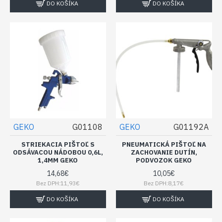
DO KOŠÍKA
DO KOŠÍKA
GEKO
G01108
GEKO
G01192A
STRIEKACIA PIŠTOĽ S
PNEUMATICKÁ PIŠTOĽ NA
ODSÁVACOU NÁDOBOU 0,6L,
ZACHOVANIE DUTÍN,
1,4MM GEKO
PODVOZOK GEKO
14,68€
10,05€
Bez DPH:11,93€
Bez DPH:8,17€
DO KOŠÍKA
DO KOŠÍKA