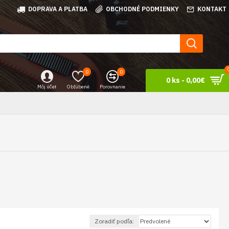
DOPRAVA A PLATBA
OBCHODNÉ PODMIENKY
KONTAKT
0
0
0 ks - 0,00€
Môj účet
Obľúbené
Porovnanie
Zoradiť podľa: