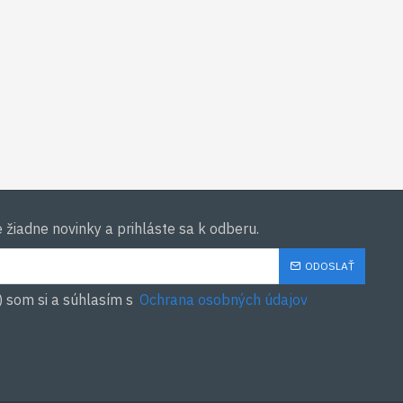
žiadne novinky a prihláste sa k odberu.
ODOSLAŤ
) som si a súhlasím s
Ochrana osobných údajov