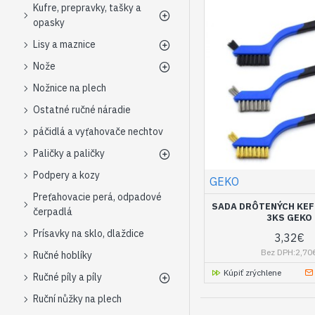
Kufre, prepravky, tašky a
opasky
Lisy a maznice
Nože
Nožnice na plech
Ostatné ručné náradie
páčidlá a vyťahovače nechtov
Paličky a paličky
Podpery a kozy
GEKO
Preťahovacie perá, odpadové
SADA DRÔTENÝCH KEF
čerpadlá
3KS GEKO
Prísavky na sklo, dlaždice
3,32€
Bez DPH:2,70
Ručné hoblíky
Kúpiť zrýchlene
Ručné píly a píly
Ruční nůžky na plech