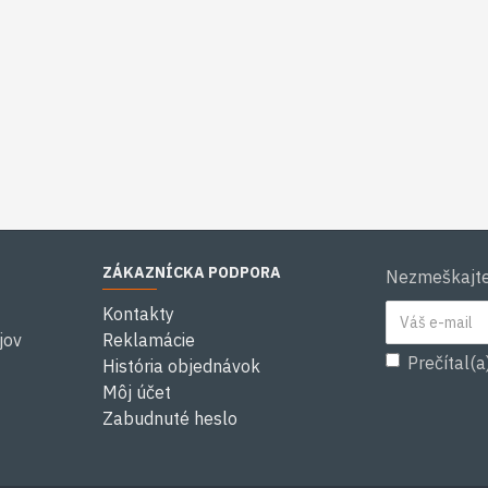
ZÁKAZNÍCKA PODPORA
Nezmeškajte 
Kontakty
jov
Reklamácie
Prečítal(a
História objednávok
Môj účet
Zabudnuté heslo