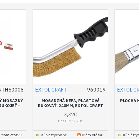
RTH50008
EXTOL CRAFT
960019
EXTOL C
NÝ MOSAZNÝ
MOSADZNÁ KEFA, PLASTOVÁ
PLOCHÁ K
RUKOJEŤ -
RUKOVÄŤ, 240MM, EXTOL CRAFT
3,32€
Bez DPH:2,70€
€
Mám otázku
Kúpiť zrýchlene
Mám otázku
Kúpiť zrý