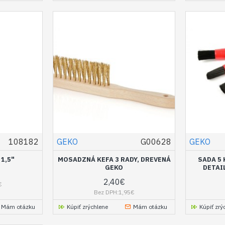
108182
GEKO
G00628
GEKO
1,5"
MOSADZNÁ KEFA 3 RADY, DREVENÁ
SADA 5 
GEKO
DETAI
2,40€
€
Bez DPH:1,95€
Mám otázku
Kúpiť zrýchlene
Mám otázku
Kúpiť zrý