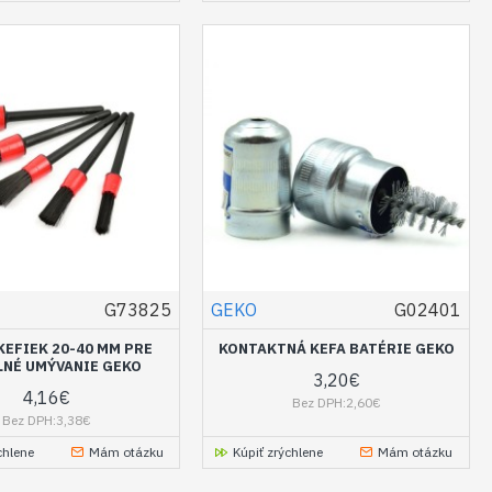
G73825
GEKO
G02401
KEFIEK 20-40 MM PRE
KONTAKTNÁ KEFA BATÉRIE GEKO
LNÉ UMÝVANIE GEKO
3,20€
4,16€
Bez DPH:2,60€
Bez DPH:3,38€
chlene
Mám otázku
Kúpiť zrýchlene
Mám otázku