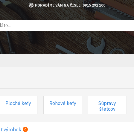
PORADÍME VÁM NA ČÍSLE: 0915 292 100
Ploché kefy
Rohové kefy
Súpravy
štetcov
ť výrobok
0