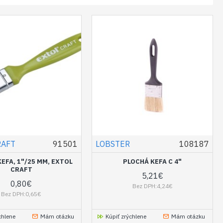
RAFT
91501
LOBSTER
108187
EFA, 1"/25 MM, EXTOL
PLOCHÁ KEFA C 4"
CRAFT
5,21€
0,80€
Bez DPH:4,24€
Bez DPH:0,65€
chlene
Mám otázku
Kúpiť zrýchlene
Mám otázku