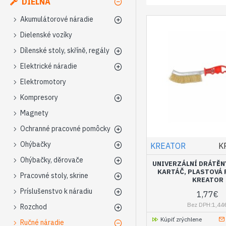
DIELŇA
Akumulátorové náradie
Dielenské vozíky
Dílenské stoly, skříně, regály
Elektrické náradie
Elektromotory
Kompresory
Magnety
Ochranné pracovné pomôcky
Ohýbačky
KREATOR
K
Ohýbačky, děrovače
UNIVERZÁLNÍ DRÁTĚ
KARTÁČ, PLASTOVÁ 
Pracovné stoly, skrine
KREATOR
Príslušenstvo k náradiu
1,77€
Bez DPH:1,44
Rozchod
Kúpiť zrýchlene
Ručné náradie