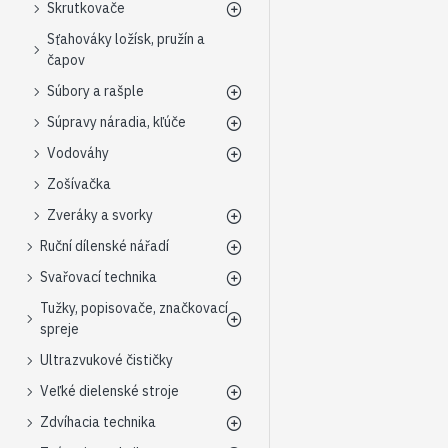
Skrutkovače
Sťahováky ložísk, pružín a
čapov
Súbory a rašple
Súpravy náradia, kľúče
Vodováhy
Zošívačka
Zveráky a svorky
Ruční dílenské nářadí
Svařovací technika
Tužky, popisovače, značkovací
spreje
Ultrazvukové čističky
Veľké dielenské stroje
Zdvíhacia technika