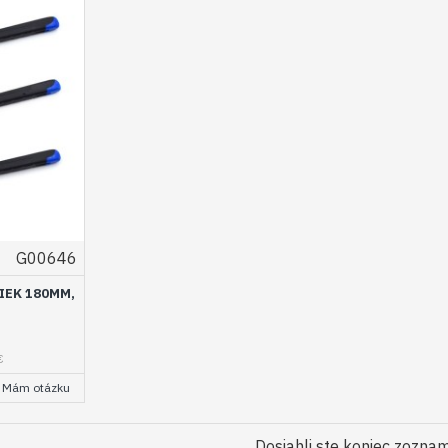
G00646
IEK 180MM,
€
Mám otázku
Dosiahli ste koniec zozna