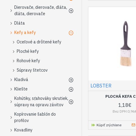
Dierovače, dierovače, dláta,
dláta, dierovače
Dláta
Kefy a kefy
Oceľové a drôtené kefy
Ploché kefy
Rohové kefy
Súpravy štetcov
Kladivá
LOBSTER
Kliešte
PLOCHÁ KEFA C 
Kohútiky, sťahováky skrutiek,
1,18€
súpravy na opravu závitov
Bez DPH:0,96
Kopírovanie šablón do
profilov
Kúpiť zrýchlene
Kovadliny