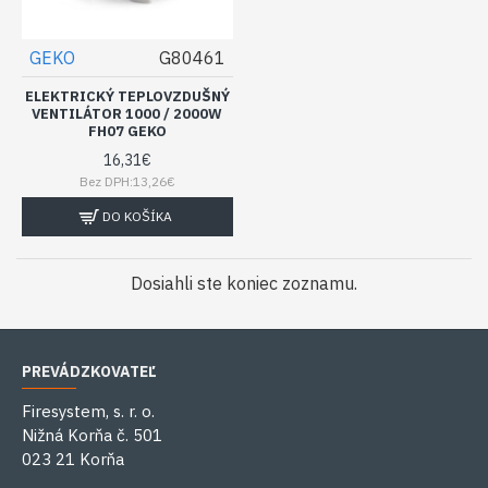
GEKO
G80461
ELEKTRICKÝ TEPLOVZDUŠNÝ
VENTILÁTOR 1000 / 2000W
FH07 GEKO
16,31€
Bez DPH:13,26€
DO KOŠÍKA
Dosiahli ste koniec zoznamu.
PREVÁDZKOVATEĽ
Firesystem, s. r. o.
Nižná Korňa č. 501
023 21 Korňa