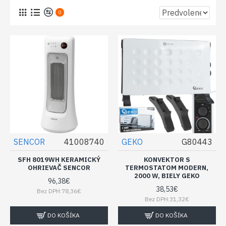
0
SENCOR
41008740
GEKO
G80443
SFH 8019WH KERAMICKÝ
KONVEKTOR S
OHRIEVAČ SENCOR
TERMOSTATOM MODERN,
2000 W, BIELY GEKO
96,38€
38,53€
Bez DPH:78,36€
Bez DPH:31,32€
DO KOŠÍKA
DO KOŠÍKA