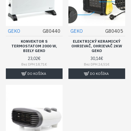
GEKO
G80440
GEKO
G80405
KONVEKTOR S
ELEKTRICKÝ KERAMICKÝ
TERMOSTATOM 2000 W,
OHRIEVAČ, OHRIEVAČ 2KW
BIELY GEKO
GEKO
23,02€
30,14€
Bez DPH:18,71€
Bez DPH:24,51€
DO KOŠÍKA
DO KOŠÍKA