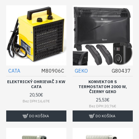
CATA
M80906C
GEKO
G80437
ELEKTRICKÝ OHRIEVAČ 3 KW
KONVEKTOR S
CATA
TERMOSTATOM 2000 W,
ČIERNY GEKO
20,50€
25,53€
Bez DPH:16,67€
Bez DPH:20,76€
DO KOŠÍKA
DO KOŠÍKA