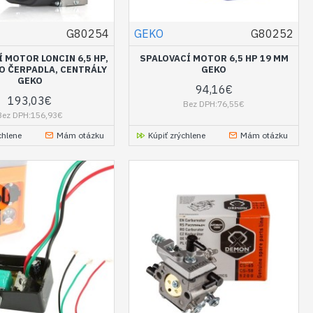
G80254
GEKO
G80252
 MOTOR LONCIN 6,5 HP,
SPALOVACÍ MOTOR 6,5 HP 19 MM
RO ČERPADLA, CENTRÁLY
GEKO
GEKO
94,16€
193,03€
Bez DPH:76,55€
Bez DPH:156,93€
chlene
Mám otázku
Kúpiť zrýchlene
Mám otázku