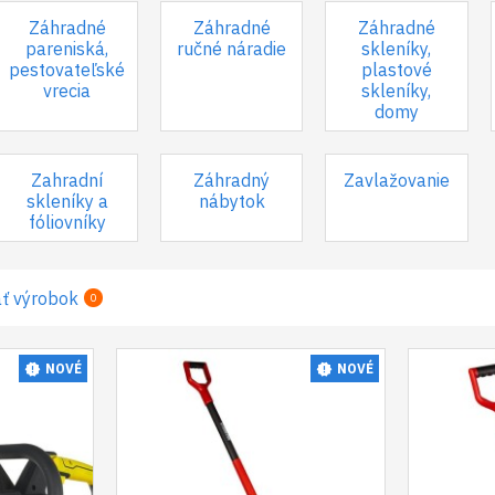
Záhradné
Záhradné
Záhradné
pareniská,
ručné náradie
skleníky,
pestovateľské
plastové
vrecia
skleníky,
domy
Zahradní
Záhradný
Zavlažovanie
skleníky a
nábytok
fóliovníky
ť výrobok
0
NOVÉ
NOVÉ