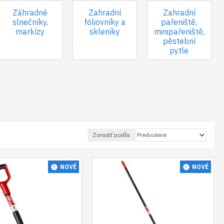
Záhradné
Zahradní
Zahradní
slnečníky,
fóliovníky a
pařeniště,
markízy
skleníky
minipařeniště,
pěstební
pytle
Zoradiť podľa:
NOVÉ
NOVÉ