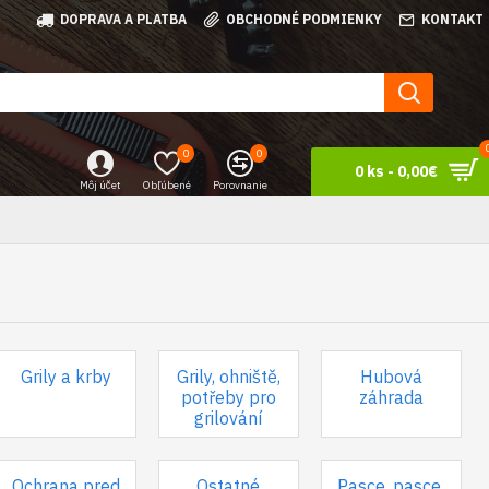
DOPRAVA A PLATBA
OBCHODNÉ PODMIENKY
KONTAKT
0
0
0 ks - 0,00€
Môj účet
Obľúbené
Porovnanie
Grily a krby
Grily, ohniště,
Hubová
potřeby pro
záhrada
grilování
Ochrana pred
Ostatné
Pasce, pasce,