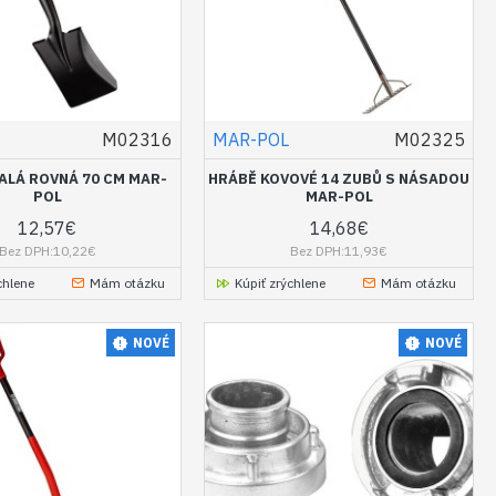
M02316
MAR-POL
M02325
ALÁ ROVNÁ 70 CM MAR-
HRÁBĚ KOVOVÉ 14 ZUBŮ S NÁSADOU
POL
MAR-POL
12,57€
14,68€
Bez DPH:10,22€
Bez DPH:11,93€
chlene
Mám otázku
Kúpiť zrýchlene
Mám otázku
NOVÉ
NOVÉ