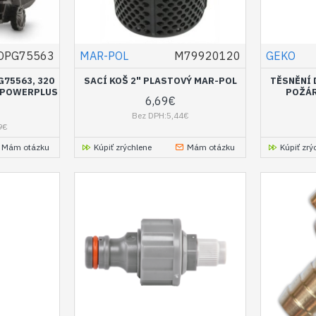
DPG75563
MAR-POL
M79920120
GEKO
75563, 320
SACÍ KOŠ 2" PLASTOVÝ MAR-POL
TĚSNĚNÍ 
) POWERPLUS
POŽÁR
6,69€
Bez DPH:5,44€
9€
Mám otázku
Kúpiť zrýchlene
Mám otázku
Kúpiť zrý