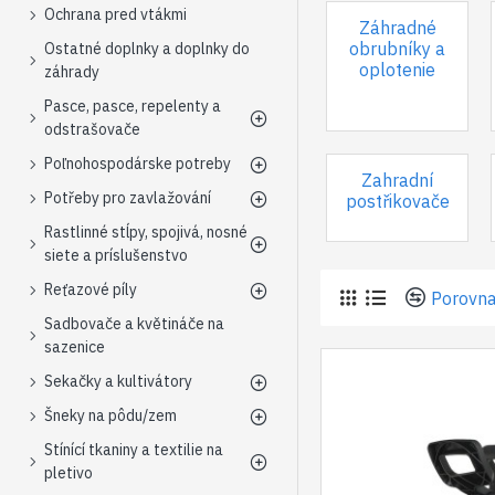
Ochrana pred vtákmi
Záhradné
obrubníky a
Ostatné doplnky a doplnky do
oplotenie
záhrady
Pasce, pasce, repelenty a
odstrašovače
Poľnohospodárske potreby
Zahradní
Potřeby pro zavlažování
postřikovače
Rastlinné stĺpy, spojivá, nosné
siete a príslušenstvo
Reťazové píly
Porovna
Sadbovače a květináče na
sazenice
Sekačky a kultivátory
Šneky na pôdu/zem
Stínící tkaniny a textilie na
pletivo