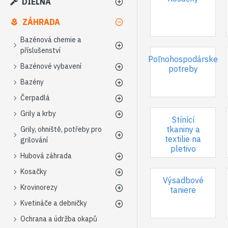
DIELŇA
ZÁHRADA
Bazénová chemie a
příslušenství
Poľnohospodárske
Bazénové vybavení
potreby
Bazény
Čerpadlá
Grily a krby
Stínící
tkaniny a
Grily, ohniště, potřeby pro
textilie na
grilování
pletivo
Hubová záhrada
Kosačky
Výsadbové
Krovinorezy
taniere
Kvetináče a debničky
Ochrana a údržba okapů