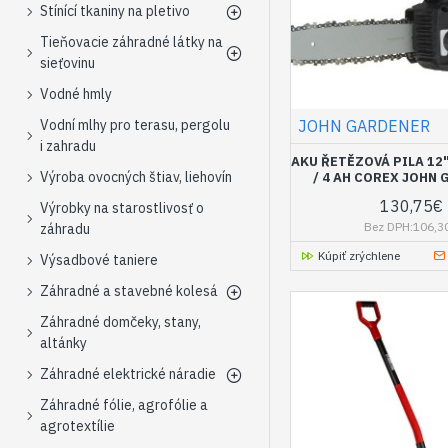
Stínící tkaniny na pletivo
Tieňovacie záhradné látky na
sieťovinu
Vodné hmly
Vodní mlhy pro terasu, pergolu
JOHN GARDENER
i zahradu
AKU ŘETĚZOVÁ PILA 12" 
Výroba ovocných štiav, liehovín
/ 4 AH COREX JOHN
130,75€
Výrobky na starostlivosť o
Bez DPH:106,3
záhradu
Kúpiť zrýchlene
Výsadbové taniere
Záhradné a stavebné kolesá
Záhradné domčeky, stany,
altánky
Záhradné elektrické náradie
Záhradné fólie, agrofólie a
agrotextílie