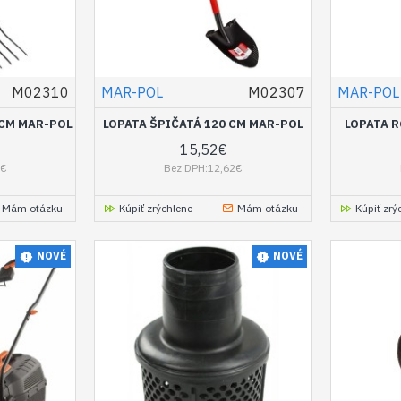
M02310
MAR-POL
M02307
MAR-POL
 CM MAR-POL
LOPATA ŠPIČATÁ 120 CM MAR-POL
LOPATA R
15,52€
2€
Bez DPH:12,62€
Mám otázku
Kúpiť zrýchlene
Mám otázku
Kúpiť zrý
NOVÉ
NOVÉ