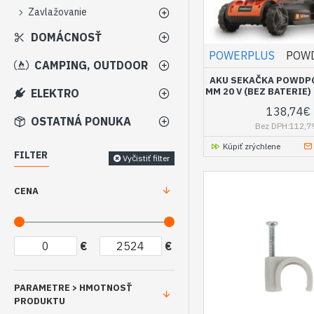
Zavlažovanie
DOMÁCNOSŤ
POWERPLUS
POW
CAMPING, OUTDOOR
AKU SEKAČKA POWDPG
MM 20 V (BEZ BATERIE
ELEKTRO
138,74€
OSTATNÁ PONUKA
Bez DPH:112,7
Kúpiť zrýchlene
FILTER
Vyčistiť filter
CENA
€
€
PARAMETRE > HMOTNOSŤ
PRODUKTU