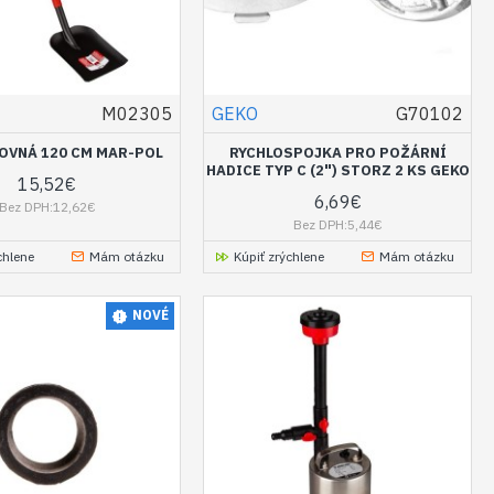
M02305
GEKO
G70102
OVNÁ 120 CM MAR-POL
RYCHLOSPOJKA PRO POŽÁRNÍ
HADICE TYP C (2") STORZ 2 KS GEKO
15,52€
6,69€
Bez DPH:12,62€
Bez DPH:5,44€
chlene
Mám otázku
Kúpiť zrýchlene
Mám otázku
NOVÉ