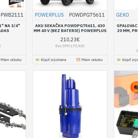
-PWB2111
POWERPLUS
POWDPG75611
GEKO
" NA 3/4"
AKU SEKAČKA POWDPG75611, 430
SPALOVACÍ
ADAS
MM 40 V (BEZ BATERIE) POWERPLUS
20 MM, P
210,23€
€
Bez DPH:170,92€
Mám otázku
Kúpiť zrýchlene
Mám otázku
Kúpiť zrý