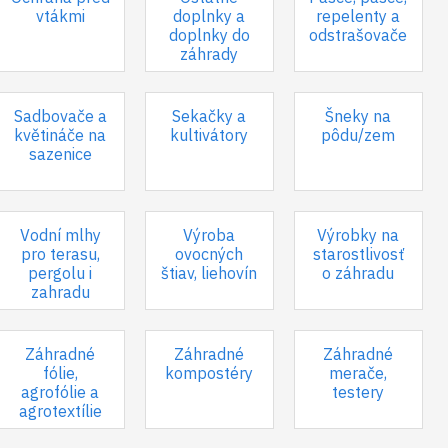
vtákmi
doplnky a
repelenty a
doplnky do
odstrašovače
záhrady
Sadbovače a
Sekačky a
Šneky na
květináče na
kultivátory
pôdu/zem
sazenice
Vodní mlhy
Výroba
Výrobky na
pro terasu,
ovocných
starostlivosť
pergolu i
štiav, liehovín
o záhradu
zahradu
Záhradné
Záhradné
Záhradné
fólie,
kompostéry
merače,
agrofólie a
testery
agrotextílie