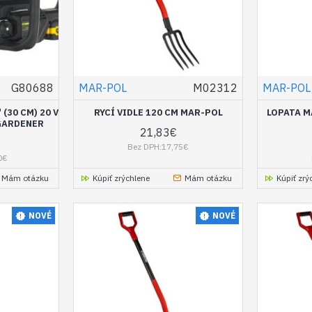
G80688
MAR-POL
M02312
MAR-POL
(30 CM) 20 V
RYCÍ VIDLE 120 CM MAR-POL
LOPATA M
 GARDENER
21,83€
Bez DPH:17,75€
0€
Mám otázku
Kúpiť zrýchlene
Mám otázku
Kúpiť zrý
NOVÉ
NOVÉ