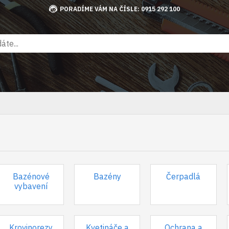
PORADÍME VÁM NA ČÍSLE: 0915 292 100
Bazénové
Bazény
Čerpadlá
vybavení
Krovinorezy
Kvetináče a
Ochrana a