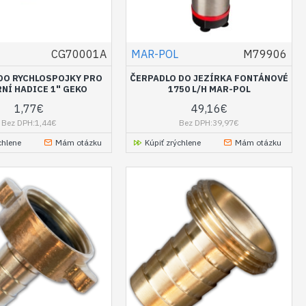
CG70001A
MAR-POL
M79906
DO RYCHLOSPOJKY PRO
ČERPADLO DO JEZÍRKA FONTÁNOVÉ
NÍ HADICE 1" GEKO
1750 L/H MAR-POL
1,77€
49,16€
Bez DPH:1,44€
Bez DPH:39,97€
chlene
Mám otázku
Kúpiť zrýchlene
Mám otázku