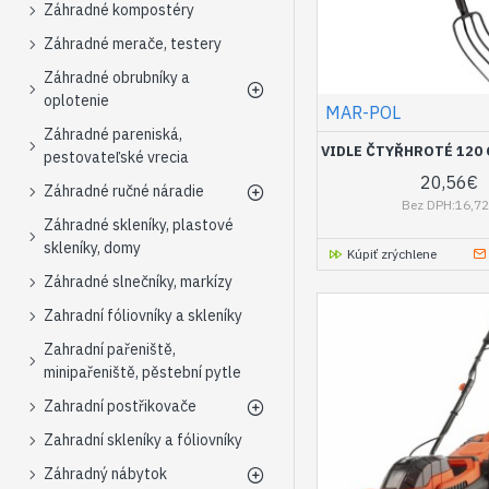
Záhradné kompostéry
Záhradné merače, testery
Záhradné obrubníky a
oplotenie
MAR-POL
Záhradné pareniská,
VIDLE ČTYŘHROTÉ 120
pestovateľské vrecia
20,56€
Záhradné ručné náradie
Bez DPH:16,7
Záhradné skleníky, plastové
skleníky, domy
Kúpiť zrýchlene
Záhradné slnečníky, markízy
Zahradní fóliovníky a skleníky
Zahradní pařeniště,
minipařeniště, pěstební pytle
Zahradní postřikovače
Zahradní skleníky a fóliovníky
Záhradný nábytok