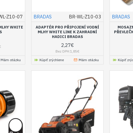
WL-Z10-07
BRADAS
BR-WL-Z10-03
BRADAS
MLHY WHITE
ADAPTÉR PRO PŘIPOJENÍ VODNÍ
MOSAZN
S
MLHY WHITE LINE K ZAHRADNÍ
PŘEVLEČN
HADICI BRADAS
2,27€
€
Bez DPH:1,85€
Mám otázku
Kúpiť zrýchlene
Mám otázku
Kúpiť zrý