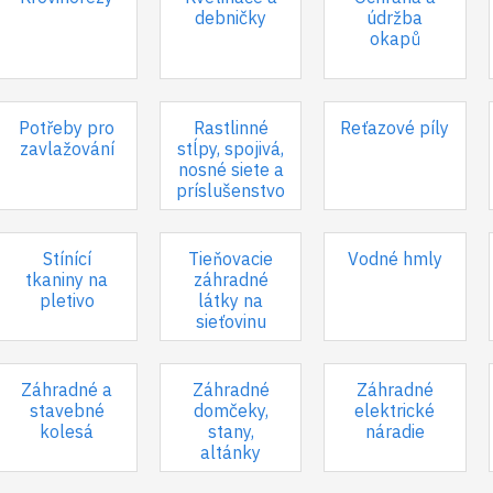
debničky
údržba
okapů
Potřeby pro
Rastlinné
Reťazové píly
zavlažování
stĺpy, spojivá,
nosné siete a
príslušenstvo
Stínící
Tieňovacie
Vodné hmly
tkaniny na
záhradné
pletivo
látky na
sieťovinu
Záhradné a
Záhradné
Záhradné
stavebné
domčeky,
elektrické
kolesá
stany,
náradie
altánky