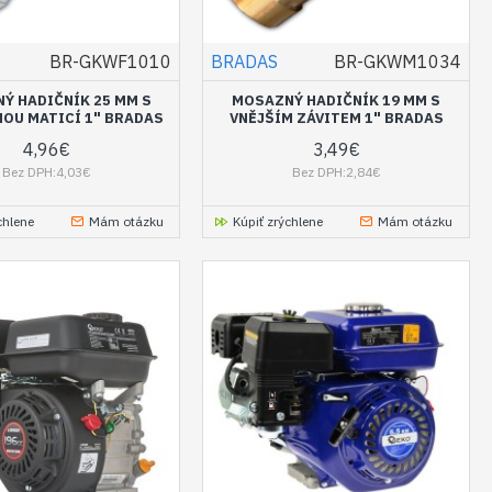
BR-GKWF1010
BRADAS
BR-GKWM1034
Ý HADIČNÍK 25 MM S
MOSAZNÝ HADIČNÍK 19 MM S
OU MATICÍ 1" BRADAS
VNĚJŠÍM ZÁVITEM 1" BRADAS
4,96€
3,49€
Bez DPH:4,03€
Bez DPH:2,84€
chlene
Mám otázku
Kúpiť zrýchlene
Mám otázku