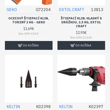
GEKO
G72204
EXTOL CRAFT
13813
OCEĽOVÝ ŠTIEPACÍ KLIN,
ŠTIEPACÍ KLIN, HLADKÝ S
TORZNÝ 2 KG - GEKO
DRÁŽKOU, 2,5 KG, EXTOL
CRAFT
11,69€
12,95€
Bez DPH:9,51€
Bez DPH:10,53€
DO KOŠÍKA
DO KOŠÍKA
KELTIN
K02398
KELTIN
K02397