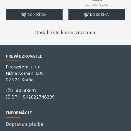
Bez DPH:2,69€
DO KOŠÍKA
DO KOŠÍKA
Dosiahli ste koniec zoznamu.
PREVÁDZKOVATEĽ
Firesystem, s. r. o.
Nižná Korňa č. 501
023 21 Korňa
IČO: 44543697
IČ DPH: SK2022746209
INFORMÁCIE
Doprava a platba