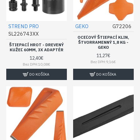
STREND PRO
GEKO
G72206
SL226743XX
OCEĽOVÝ ŠTIEPACÍ KLIN,
ŠTVORRAMENNÝ 1,8 KG -
ŠTIEPACÍ HROT - DREVENÝ
GEKO
KUŽEĽ 60MM, 3X ADAPTÉR
11,27€
12,40€
Bez DPH:9,16€
Bez DPH:10,08€
DO KOŠÍKA
DO KOŠÍKA