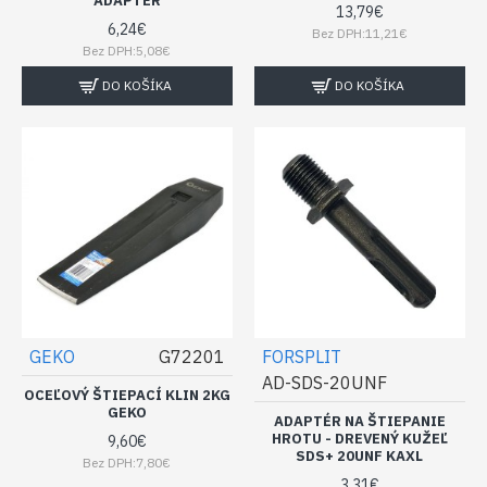
ADAPTÉR
13,79€
6,24€
Bez DPH:11,21€
Bez DPH:5,08€
DO KOŠÍKA
DO KOŠÍKA
GEKO
G72201
FORSPLIT
AD-SDS-20UNF
OCEĽOVÝ ŠTIEPACÍ KLIN 2KG
GEKO
ADAPTÉR NA ŠTIEPANIE
HROTU - DREVENÝ KUŽEĽ
9,60€
SDS+ 20UNF KAXL
Bez DPH:7,80€
3,31€