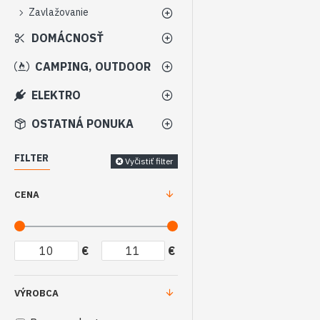
Zavlažovanie
DOMÁCNOSŤ
CAMPING, OUTDOOR
ELEKTRO
OSTATNÁ PONUKA
FILTER
Vyčistiť filter
CENA
€
€
VÝROBCA