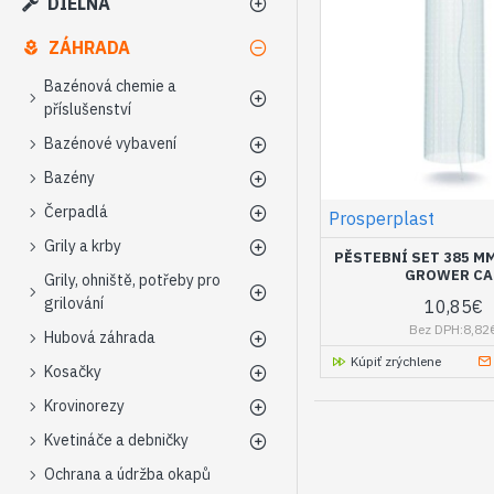
DIELŇA
ZÁHRADA
Bazénová chemie a
příslušenství
Bazénové vybavení
Bazény
Čerpadlá
Prosperplast
Grily a krby
PĚSTEBNÍ SET 385 M
GROWER CA
Grily, ohniště, potřeby pro
grilování
10,85€
Bez DPH:8,82
Hubová záhrada
Kúpiť zrýchlene
Kosačky
Krovinorezy
Kvetináče a debničky
Ochrana a údržba okapů