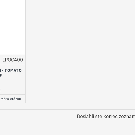
IPOC400
M - TOMATO
P
€
Mám otázku
Dosiahli ste koniec zozna