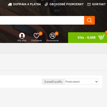
DOPRAVA A PLATBA
OBCHODNÉ PODMIENKY
KONTAKT
0
0
0 ks - 0,00€
Môj účet
Obľúbené
Porovnanie
Zoradiť podľa: