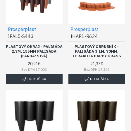
Prosperplast
Prosperplast
IPAL5-S443
IHAP1-R624
PLASTOVÝ OKRAJ - PALISÁDA
PLASTOVÝ OBRUBNÍK -
2,7M, 155MM PALISÁDA
PALISÁDA 3,1M, 70MM,
(FARBA: SIVÁ)
TERAKOTA HAPPY GRASS
20,91€
21,33€
Bez DPH:17,00€
Bez DPH:17,34€
DO KOŠÍKA
DO KOŠÍKA