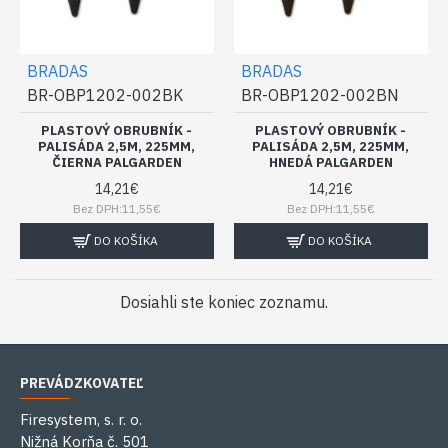
BRADAS
BRADAS
BR-OBP1202-002BK
BR-OBP1202-002BN
PLASTOVÝ OBRUBNÍK -
PLASTOVÝ OBRUBNÍK -
PALISÁDA 2,5M, 225MM,
PALISÁDA 2,5M, 225MM,
ČIERNA PALGARDEN
HNEDÁ PALGARDEN
14,21€
14,21€
Bez DPH:11,55€
Bez DPH:11,55€
DO KOŠÍKA
DO KOŠÍKA
Dosiahli ste koniec zoznamu.
PREVÁDZKOVATEĽ
Firesystem, s. r. o.
Nižná Korňa č. 501