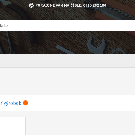
PORADÍME VÁM NA ČÍSLE: 0915 292 100
y
ť výrobok
0