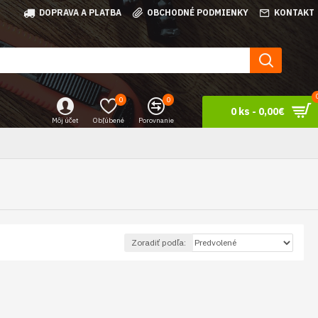
DOPRAVA A PLATBA
OBCHODNÉ PODMIENKY
KONTAKT
0
0
0 ks - 0,00€
Môj účet
Obľúbené
Porovnanie
Zoradiť podľa: