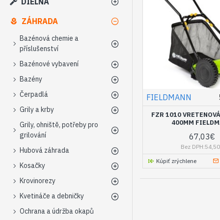
DIELŇA
ZÁHRADA
Bazénová chemie a
příslušenství
Bazénové vybavení
Bazény
Čerpadlá
FIELDMANN
Grily a krby
FZR 1010 VRETENOV
400MM FIELD
Grily, ohniště, potřeby pro
grilování
67,03€
Bez DPH:54,5
Hubová záhrada
Kúpiť zrýchlene
Kosačky
Krovinorezy
Kvetináče a debničky
Ochrana a údržba okapů