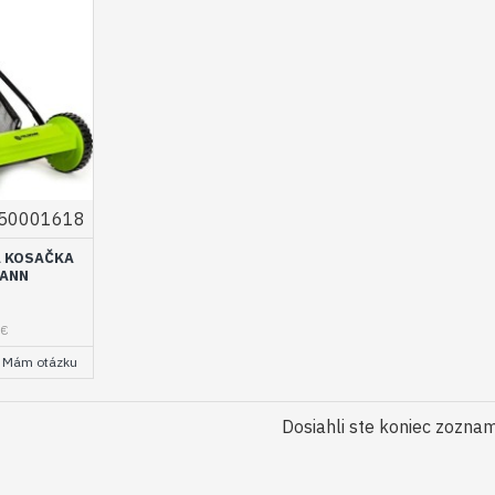
50001618
Á KOSAČKA
MANN
0€
Mám otázku
Dosiahli ste koniec zozna